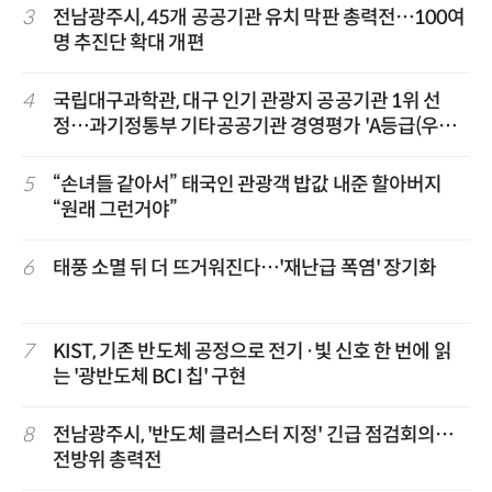
3
전남광주시, 45개 공공기관 유치 막판 총력전…100여
명 추진단 확대 개편
4
국립대구과학관, 대구 인기 관광지 공공기관 1위 선
정…과기정통부 기타공공기관 경영평가 'A등급(우수)'
겹경사
5
“손녀들 같아서” 태국인 관광객 밥값 내준 할아버지
“원래 그런거야”
6
태풍 소멸 뒤 더 뜨거워진다…'재난급 폭염' 장기화
7
KIST, 기존 반도체 공정으로 전기·빛 신호 한 번에 읽
는 '광반도체 BCI 칩' 구현
8
전남광주시, '반도체 클러스터 지정' 긴급 점검회의…
전방위 총력전