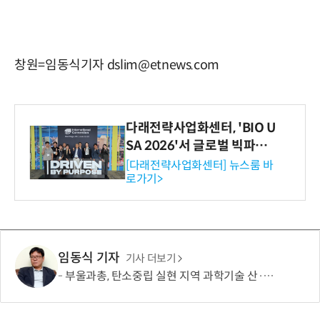
창원=임동식기자 dslim@etnews.com
다래전략사업화센터, 'BIO U
SA 2026'서 글로벌 빅파마
와의 비즈니스 미팅 지원…K
[다래전략사업화센터] 뉴스룸 바
로가기>
-바이오 해외 진출 교두보 확
보
임동식 기자
기사 더보기
부울과총, 탄소중립 실현 지역 과학기술 산·학·연·관 협력 모색