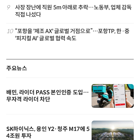
9
사장 장난에 직원 5m 아래로 추락…노동부, 업체 감독
직접 나섰다
10
“포항을 '제조 AX' 글로벌 거점으로”…포항TP, 한·중
'피지컬 AI' 글로벌 협력 속도
주요뉴스
배민, 라이더 PASS 본인인증 도입…
무자격 라이더 차단
SK하이닉스, 용인 Y2·청주 M17에 5
4조원 투자