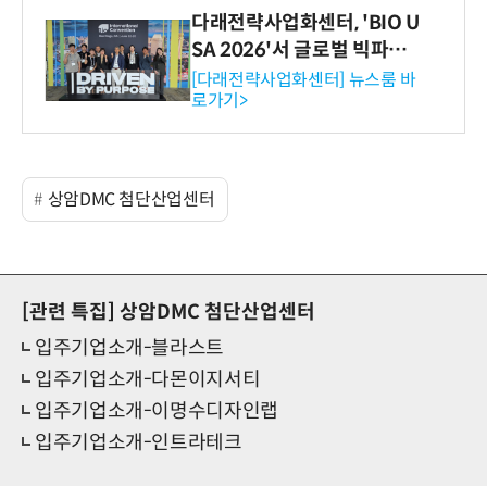
다래전략사업화센터, 'BIO U
SA 2026'서 글로벌 빅파마
와의 비즈니스 미팅 지원…K
[다래전략사업화센터] 뉴스룸 바
로가기>
-바이오 해외 진출 교두보 확
보
상암DMC 첨단산업센터
[관련 특집]
상암DMC 첨단산업센터
입주기업소개-블라스트
입주기업소개-다몬이지서티
입주기업소개-이명수디자인랩
입주기업소개-인트라테크