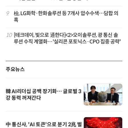
9
檢, LG화학·한화솔루션 등 7개사 압수수색…담합 의
혹
10
[테크데이, 빛으로 通한다]<2>오이솔루션, 광 통신 솔
루션 수직 계열화…'실리콘 포토닉스·CPO 집중 공략'
주요뉴스
韓 AI리더십 공백 장기화… 글로벌 3
강 동력 꺼져간다
中 통신사, 'AI 토큰'으로 분기 2兆 벌