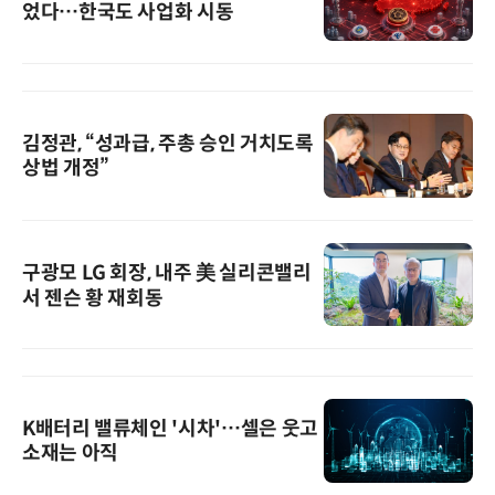
었다…한국도 사업화 시동
김정관, “성과급, 주총 승인 거치도록
상법 개정”
구광모 LG 회장, 내주 美 실리콘밸리
서 젠슨 황 재회동
K배터리 밸류체인 '시차'…셀은 웃고
소재는 아직