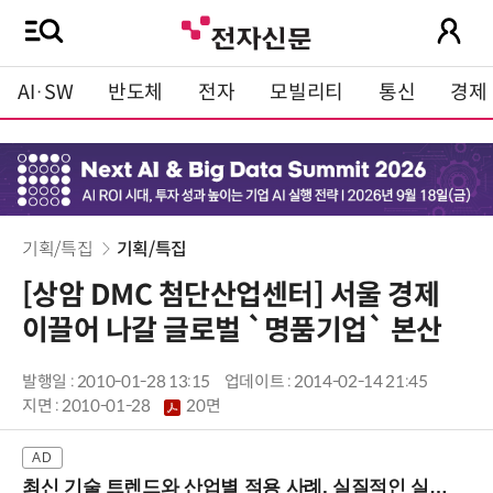
AI·SW
반도체
전자
모빌리티
통신
경제
기획/특집
기획/특집
[상암 DMC 첨단산업센터] 서울 경제
이끌어 나갈 글로벌 `명품기업` 본산
발행일 : 2010-01-28 13:15
업데이트 : 2014-02-14 21:45
지면 :
2010-01-28
20면
최신 기술 트렌드와 산업별 적용 사례, 실질적인 실행 전략을 공유 (9/18 양재역)