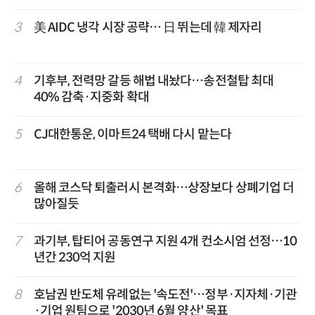
3
美 AIDC 냉각 시장 공략… 日 뛰는데 韓 제자리
4
기후부, 전력망 갈등 해법 내놨다…송전철탑 최대
40% 감축·지중화 확대
5
CJ대한통운, 이마트24 택배 다시 맡는다
6
올해 코스닥 퇴출러시 본격화…상장보다 상폐기업 더
많아질듯
7
과기부, 탑티어 공동연구 지원 4개 컨소시엄 선정…10
년간 230억 지원
8
호남권 반도체 유례없는 '속도전'…정부·지자체·기관
·기업 원팀으로 '2030년 6월 양산' 목표