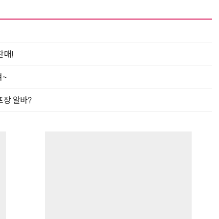
판매!
여~
프장 알바?