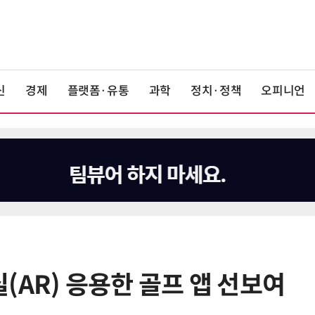
신
경제
플랫폼·유통
과학
정치·정책
오피니언
(AR) 응용한 골프 앱 선보여
6
중고폰 안심 인증 50곳 돌파…고객
불안 줄였지만 '홍보 부족' 과제