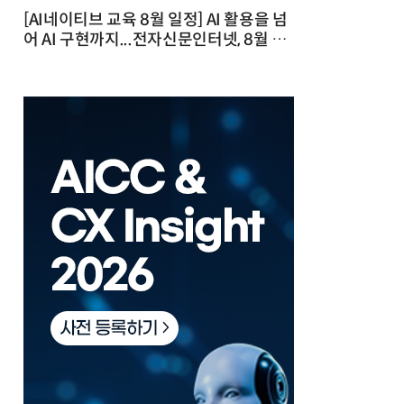
[AI네이티브 교육 8월 일정] AI 활용을 넘
어 AI 구현까지...전자신문인터넷, 8월 실
전 교육·워크숍 개최 발행일 : 2026-07-
23 10:46