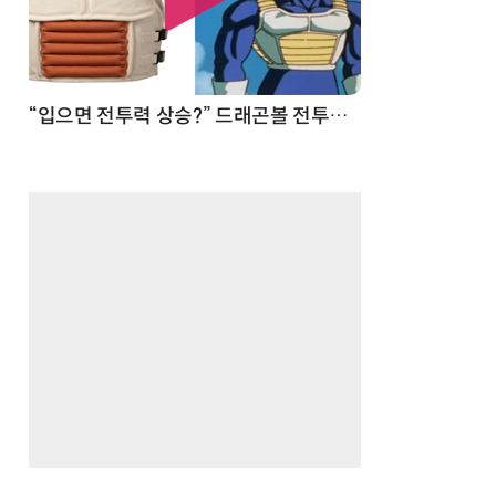
 순간
“입으면 전투력 상승?” 드래곤볼 전투복 닮은 중량조끼