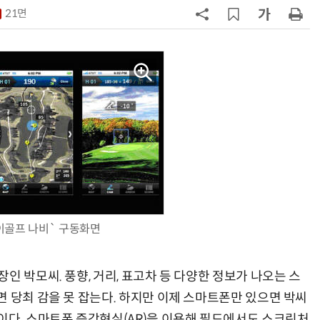
21면
7
韓 앱스토어 시장 5년 만에 38조
원…개발자 90%에 無수수료
8
LGU+, AIDC에 2조 투자…“외부 조
달 없이 단계적 확장”
9
국산 AI 반도체로 피지컬 AI 실증…
올해 600억 투입
10
네이블, LG유플러스와 5G 특화망 
도화 사업 계약
이골프 나비` 구동화면
인 박모씨. 풍향, 거리, 표고차 등 다양한 정보가 나오는 스
 당최 감을 못 잡는다. 하지만 이제 스마트폰만 있으면 박씨
이다. 스마트폰 증강현실(AR)을 이용해 필드에서도 스크린처