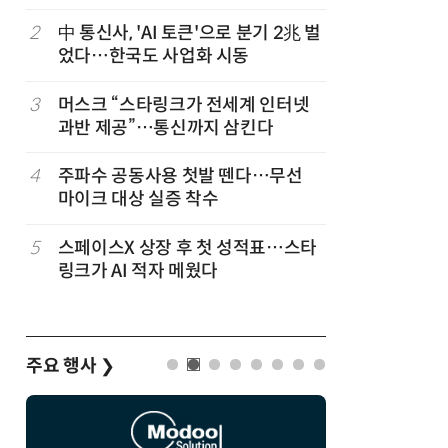
2
中 통신사, 'AI 토큰'으로 분기 2兆 벌
7
韓 앱스토
었다…한국도 사업화 시동
원…개발
3
머스크 “스타링크가 전세계 인터넷
8
LGU+, 
과반 제공”…통신까지 삼킨다
달 없이 
4
주파수 공동사용 첫발 뗀다…무선
9
국산 AI
마이크 대상 실증 착수
올해 60
고
5
스페이스X 상장 후 첫 성적표…스타
10
네이블, 
링크가 AI 적자 메웠다
도화 사업
주요 행사
❯