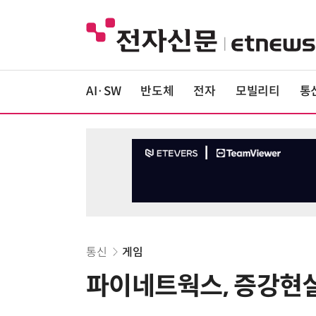
AI·SW
반도체
전자
모빌리티
통
통신
게임
파이네트웍스, 증강현실