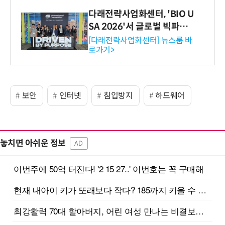
다래전략사업화센터, 'BIO U
SA 2026'서 글로벌 빅파마
와의 비즈니스 미팅 지원…K
[다래전략사업화센터] 뉴스룸 바
로가기>
-바이오 해외 진출 교두보 확
보
보안
인터넷
침입방지
하드웨어
놓치면 아쉬운 정보
AD