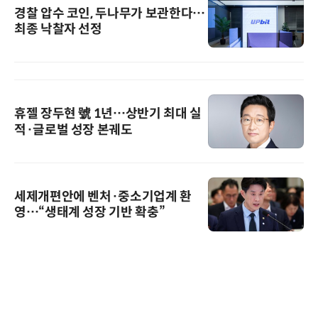
경찰 압수 코인, 두나무가 보관한다…
최종 낙찰자 선정
휴젤 장두현 號 1년…상반기 최대 실
적·글로벌 성장 본궤도
세제개편안에 벤처·중소기업계 환
영…“생태계 성장 기반 확충”