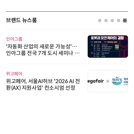
브랜드 뉴스룸
인아그룹
'자동화 산업의 새로운 가능성'…
인아그룹 전국 7개 도시 세미나 페
어 개최
위고페어
위고페어, 서울AI허브 '2026 AI 전
환(AX) 지원사업' 컨소시엄 선정