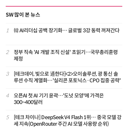
SW 많이 본 뉴스
1
韓 AI리더십 공백 장기화… 글로벌 3강 동력 꺼져간다
2
정부 직속 'AI 개발 조직 신설' 초읽기…국무총리훈령
제정
3
[테크데이, 빛으로 通한다]<2>오이솔루션, 광 통신 솔
루션 수직 계열화…'실리콘 포토닉스·CPO 집중 공략'
4
오픈AI 첫 AI 기기 윤곽…'도넛 모양'에 가격은
300~400달러
5
[테크 차이나] DeepSeek V4 Flash 1위… 중국 모델 강
세 지속(OpenRouter 주간 AI 모델 사용량 순위)