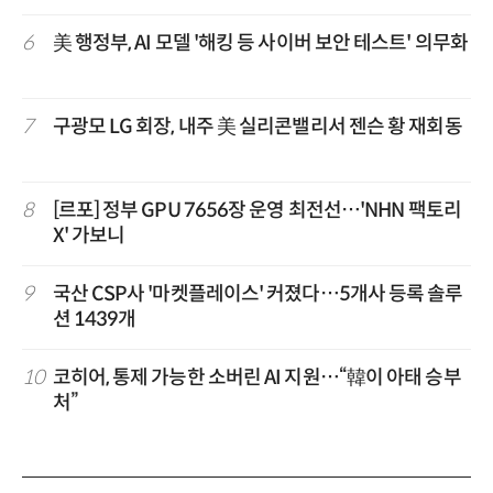
6
美 행정부, AI 모델 '해킹 등 사이버 보안 테스트' 의무화
7
구광모 LG 회장, 내주 美 실리콘밸리서 젠슨 황 재회동
8
[르포] 정부 GPU 7656장 운영 최전선…'NHN 팩토리
X' 가보니
9
국산 CSP사 '마켓플레이스' 커졌다…5개사 등록 솔루
션 1439개
10
코히어, 통제 가능한 소버린 AI 지원…“韓이 아태 승부
처”