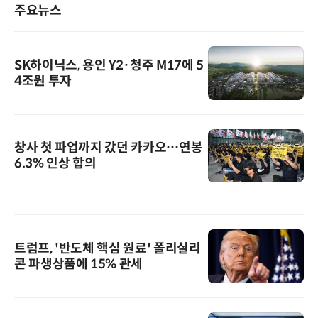
주요뉴스
SK하이닉스, 용인 Y2·청주 M17에 5
4조원 투자
창사 첫 파업까지 갔던 카카오…연봉
6.3% 인상 합의
트럼프, '반도체 핵심 원료' 폴리실리
콘 파생상품에 15% 관세