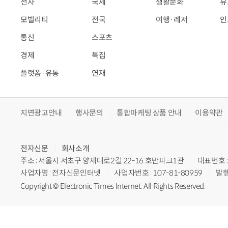
전자
국제
생활문화
뷰
모빌리티
전국
여행·레저
인
통신
스포츠
경제
특집
플랫폼·유통
연재
지면광고안내
행사문의
통합마케팅 상품 안내
이용약관
전자신문
회사소개
주소 : 서울시 서초구 양재대로2길 22-16 호반파크1관
대표번호 : 
사업자명 : 전자신문인터넷
사업자번호 : 107-81-80959
발행
Copyright © Electronic Times Internet. All Rights Reserved.