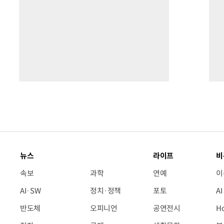
뉴스
라이프
비
속보
과학
연예
이
AI·SW
정치·정책
포토
A
반도체
오피니언
공연전시
H