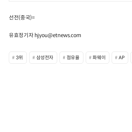
선전(중국)=
“계속 쫓아왔다”…도망치던 우크라 민간
유효정기자 hjyou@etnews.com
3위
삼성전자
점유율
화웨이
AP