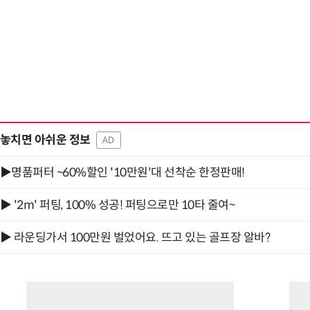
놓치면 아쉬운 정보
AD
▶명품퍼터 ~60%할인 '10만원'대 선착순 한정판매!
▶ '2m' 퍼팅, 100% 성공! 퍼팅으로만 10타 줄여~
▶ 라운딩가서 100만원 벌었어요. 뜨고 있는 골프장 알바?