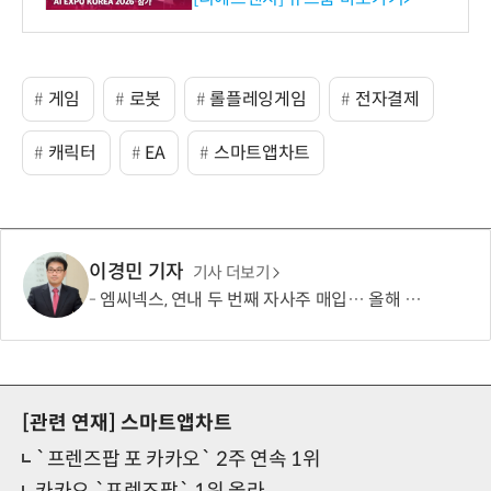
션 선봬 [영상]
게임
로봇
롤플레잉게임
전자결제
캐릭터
EA
스마트앱차트
이경민 기자
기사 더보기
엠씨넥스, 연내 두 번째 자사주 매입… 올해 취득분 전량 소각
[관련 연재]
스마트앱차트
`프렌즈팝 포 카카오` 2주 연속 1위
카카오 `프렌즈팝` 1위 올라