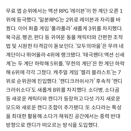
무료 앱 순위에서는 액션 RPG ‘레이븐’이 한 계단 오른 1
위에 등극했다. ‘일분RPG’는 2위로 레이븐과 자리를 바
꿨다. 이어 퍼즐 게임 ‘폴라폴라’ 새롭게 3위를 차지했다.
북극곰, 펭귄, 판다 등 귀여운 동물 캐릭터와 간편한 조작
법 및 시원한 타격감이 돋보인다. ‘모두의마을’은 무려 네
계단이나 뛰어올라 4위에 랭크됐다. ‘태극팬더:액션 신세
계’는 두 계단 하락해 5위를, ‘무한의 계단’은 한 계단 하락
해 6위에 각각 그쳤다. 캐주얼 게임 ‘젤리 블라스트’는 7
위로 순위권에 진입했다. ‘캔디크러쉬사가’ 후속작 ‘캔디
크러쉬소다’도 새롭게 8위를 차지했다. 소다병, 소다곰
등 새로운 캐릭터와 캔디가 등장하고 다섯 가지 새로운
모드와 새로운 캔디 조합이 추가됐다. 또 소다라는 특성
을 최대한 활용해 소다가 채워진 공간에서는 중력 반대
방향으로 캔디가 떠오르는 방식을 도입했다.