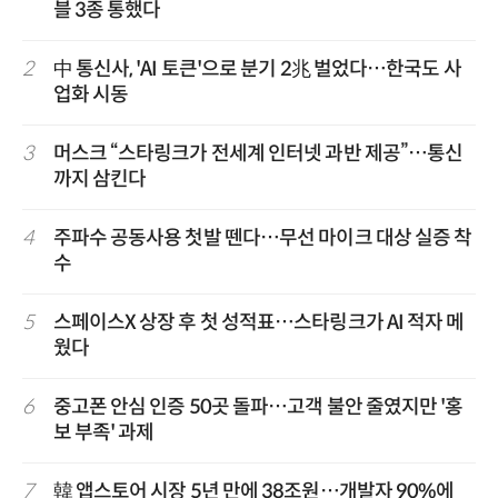
블 3종 통했다
2
中 통신사, 'AI 토큰'으로 분기 2兆 벌었다…한국도 사
업화 시동
3
머스크 “스타링크가 전세계 인터넷 과반 제공”…통신
까지 삼킨다
4
주파수 공동사용 첫발 뗀다…무선 마이크 대상 실증 착
수
5
스페이스X 상장 후 첫 성적표…스타링크가 AI 적자 메
웠다
6
중고폰 안심 인증 50곳 돌파…고객 불안 줄였지만 '홍
보 부족' 과제
7
韓 앱스토어 시장 5년 만에 38조원…개발자 90%에