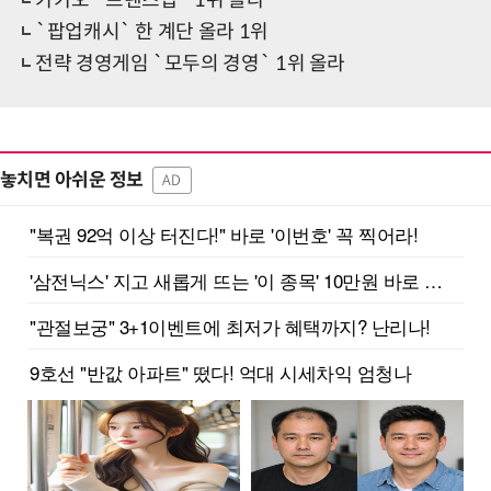
`팝업캐시` 한 계단 올라 1위
전략 경영게임 `모두의 경영` 1위 올라
놓치면 아쉬운 정보
AD