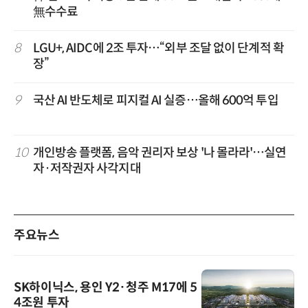
無수수료
8
LGU+, AIDC에 2조 투자…“외부 조달 없이 단계적 확
장”
9
국산 AI 반도체로 피지컬 AI 실증…올해 600억 투입
10
개인방송 플랫폼, 음악 권리자 보상 '나 몰라라'…실연
자·저작권자 사각지대
주요뉴스
SK하이닉스, 용인 Y2·청주 M17에 5
4조원 투자