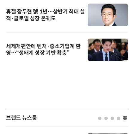
휴젤 장두현 號 1년…상반기 최대 실
적·글로벌 성장 본궤도
세제개편안에 벤처·중소기업계 환
영…“생태계 성장 기반 확충”
브랜드 뉴스룸