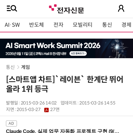
AI·SW
반도체
전자
모빌리티
통신
경제
통신
게임
[스마트앱 차트]`레이븐` 한계단 뛰어
올라 1위 등극
발행일 : 2015-03-26 14:02
업데이트 : 2015-03-26 14:55
지면 :
2015-03-27
27면
Claude Code, 실제 업무 자동화 프로젝트 구현 (9/16 ~17 강남역)