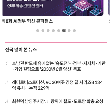
성과를 만드는 AI 에이전트 운영 전략 및 사례
전국 많이 본 뉴스
1
호남권 반도체 유례없는 '속도전'…정부·지자체·기관
·기업 원팀으로 '2030년 6월 양산' 목표
2
레디로버스트머신, VC 30여곳 경쟁 끝 시리즈B 134
억 유치…누적 229억
3
최현덕 남양주시장, 대광위에 철도·도로망 확충 요청