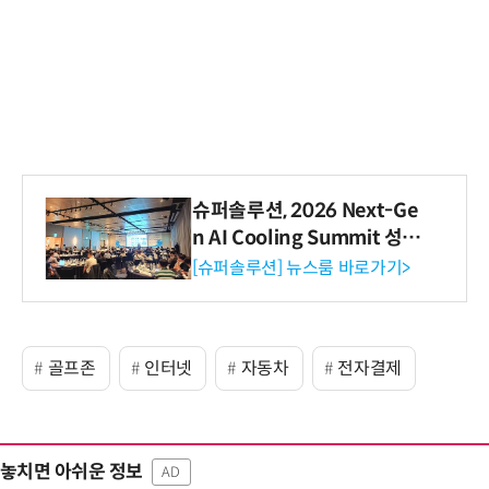
슈퍼솔루션, 2026 Next-Ge
n AI Cooling Summit 성황
리 성료
[슈퍼솔루션] 뉴스룸 바로가기>
골프존
인터넷
자동차
전자결제
놓치면 아쉬운 정보
AD