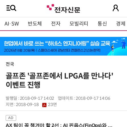
AI·SW
반도체
전자
모빌리티
통신
경제
전국
골프존 '골프존에서 LPGA를 만나다'
이벤트 진행
발행일 : 2018-09-17 14:02
업데이트 : 2018-09-17 14:06
지면 :
2018-09-18
23면
AX 팀이 꼭 챙겨야 할 2선 : AI 핀옵스(FinOps)와 토큰 거버넌스 (8/21 잠실역)