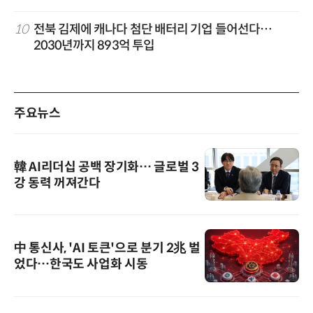
10
전북 김제에 캐나다 첨단 배터리 기업 들어선다…
2030년까지 893억 투입
주요뉴스
韓 AI리더십 공백 장기화… 글로벌 3
강 동력 꺼져간다
中 통신사, 'AI 토큰'으로 분기 2兆 벌
었다…한국도 사업화 시동