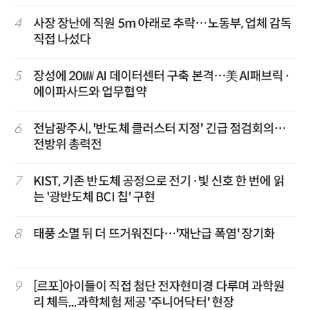
4
사장 장난에 직원 5m 아래로 추락…노동부, 업체 감독
직접 나섰다
5
장성에 20㎿ AI 데이터센터 구축 본격…美 AI패브릭·
에이파사드와 업무협약
6
전남광주시, '반도체 클러스터 지정' 긴급 점검회의…
전방위 총력전
7
KIST, 기존 반도체 공정으로 전기·빛 신호 한 번에 읽
는 '광반도체 BCI 칩' 구현
8
태풍 소멸 뒤 더 뜨거워진다…'재난급 폭염' 장기화
9
[르포]아이들이 직접 첨단 전자현미경 다루며 과학원
리 체득...과학체험 제공 '주니어닥터' 현장