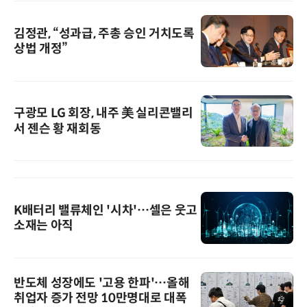
김정관, “성과급, 주총 승인 거치도록
상법 개정”
구광모 LG 회장, 내주 美 실리콘밸리
서 젠슨 황 재회동
K배터리 밸류체인 '시차'…셀은 웃고
소재는 아직
반도체 성장에도 '고용 한파'…올해
취업자 증가 전망 10만명대로 대폭