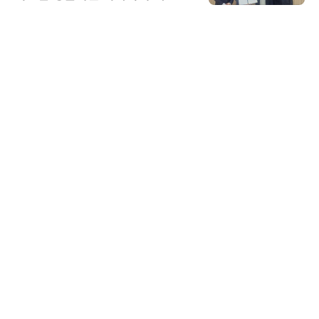
스 미팅 지원…K-바이오 해외 진출
교두보 확보
비쉐이
비쉐이, 모든 주요 리모컨 코드 지
원하는 TSOP15300 시리즈 IR 수
신기 출시