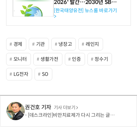
2026' 발간…2030년 SBT
수준 온실가스 감축 추진
[한국태양유전] 뉴스룸 바로가기
>
경제
기관
냉장고
레인지
모니터
생활가전
인증
정수기
LG전자
SO
권건호 기자
기사 더보기
[데스크라인]비만치료제가 다시 그리는 글로벌 산업 지도