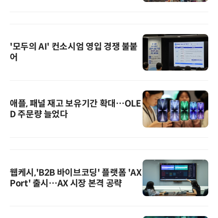
'모두의 AI' 컨소시엄 영입 경쟁 불붙
어
애플, 패널 재고 보유기간 확대…OLE
D 주문량 늘었다
웹케시,'B2B 바이브코딩' 플랫폼 'AX
Port' 출시…AX 시장 본격 공략