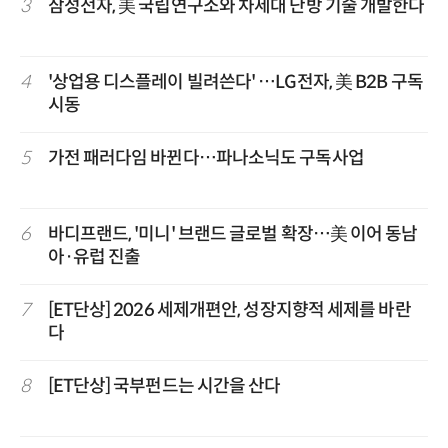
3
삼성전자, 美 국립연구소와 차세대 난방 기술 개발한다
4
'상업용 디스플레이 빌려쓴다' …LG전자, 美 B2B 구독
시동
5
가전 패러다임 바뀐다…파나소닉도 구독사업
6
바디프랜드, '미니' 브랜드 글로벌 확장…美 이어 동남
아·유럽 진출
7
[ET단상] 2026 세제개편안, 성장지향적 세제를 바란
다
8
[ET단상] 국부펀드는 시간을 산다