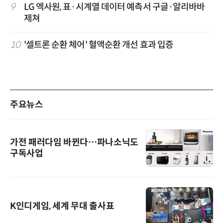
9
LG 엑사원, 표·시계열 데이터 예측서 구글·알리바바
제쳐
10
'셀트론 순환 체어' 혈액순환 개선 효과 입증
주요뉴스
가전 패러다임 바뀐다…파나소닉도
구독사업
K인디게임, 세계 무대 출사표