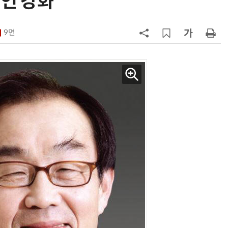
제언 강화"
칩' 구현
7
[K-과학인재 고등학생 캠프] 반도체
·바이오 실험에 더위도 잊었다…
9면
“내년 2기로 이어집니다”
8
[르포]아이들이 직접 첨단 전자현미
경 다루며 과학원리 체득...과학체험
제공 '주니어닥터' 현장
9
다누리, 스페이스X 팰컨9 달 충돌 전
후 포착
10
AI 반도체가 데이터 변화 맞춰 반
응...KAIST, '카멜레온 AI 반도체' 개
발