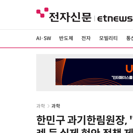
AI·SW
반도체
전자
모빌리티
통
과학
과학
한민구 과기한림원장,