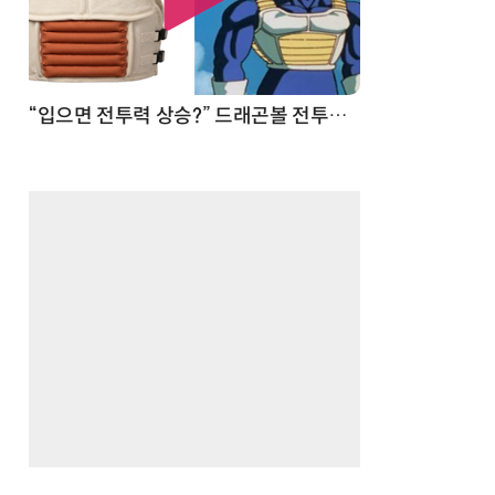
 순간
“입으면 전투력 상승?” 드래곤볼 전투복 닮은 중량조끼