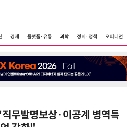
신
경제
플랫폼·유통
과학
정치·정책
오피니언
 "직무발명보상·이공계 병역특
6
KIST, 기존 반도체 공정으로 전기·
빛 신호 한 번에 읽는 '광반도체 BCI