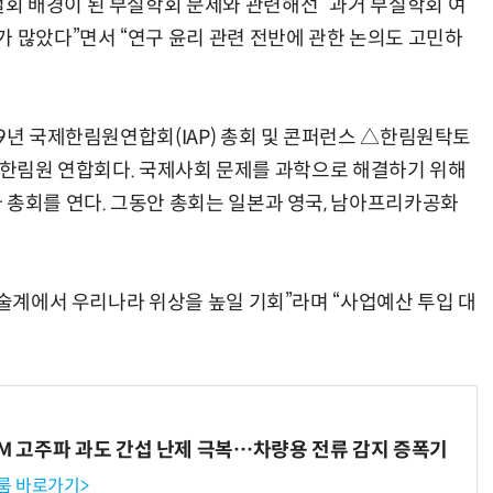
회 배경이 된 부실학회 문제와 관련해선 “과거 부실학회 여
가 많았다”면서 “연구 윤리 관련 전반에 관한 논의도 고민하
“계속 쫓아왔다”…도망치던 우크라 민간인 공격한 러 자폭 드론
진정한 우정?…친구 구하려다 둘 다 의자 틈에 목이 낀
9년 국제한림원연합회(IAP) 총회 및 콘퍼런스 △한림원탁토
8개 한림원 연합회다. 국제사회 문제를 과학으로 해결하기 위해
 총회를 연다. 그동안 총회는 일본과 영국, 남아프리카공화
기술계에서 우리나라 위상을 높일 기회”라며 “사업예산 투입 대
WM 고주파 과도 간섭 난제 극복…차량용 전류 감지 증폭기
룸 바로가기>