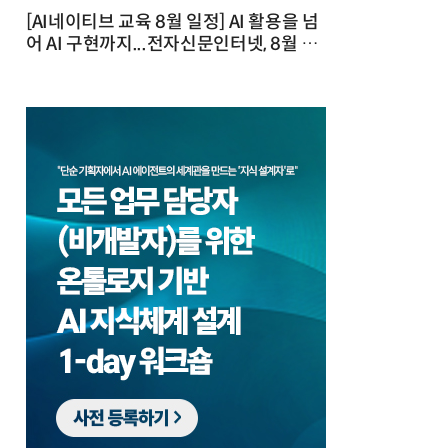
[AI네이티브 교육 8월 일정] AI 활용을 넘
어 AI 구현까지...전자신문인터넷, 8월 실
전 교육·워크숍 개최 발행일 : 2026-07-
23 10:46