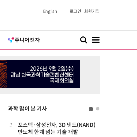
English
로그인
회원가입
과학 많이 본 기사
1
포스텍·삼성전자, 3D 낸드(NAND)
6
KIST,
반도체 한계 넘는 기술 개발
빛 신호 한