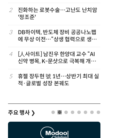
칩' 구현
2
진화하는 로봇수술…고난도 난치암
7
[K-과학
'정조준'
·바이오 
“내년 2
3
DB하이텍, 반도체 장비 공공나노팹
8
[르포]아
에 무상 이전…“상생 협력으로 생태
경 다루며
계 고도화”
제공 '주
4
[人사이트] 남진우 한양대 교수 “AI
9
다누리, 
신약 병목, K-문샷으로 극복해 개발
후 포착
속도 10배 향상”
5
휴젤 장두현 號 1년…상반기 최대 실
10
AI 반도
적·글로벌 성장 본궤도
응...KAI
발
주요 행사
❯