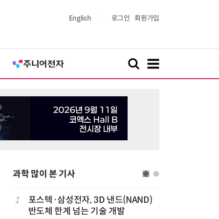
English
로그인
회원가입
과학 많이 본 기사
1
포스텍·삼성전자, 3D 낸드(NAND)
6
KIST,
반도체 한계 넘는 기술 개발
빛 신호 한