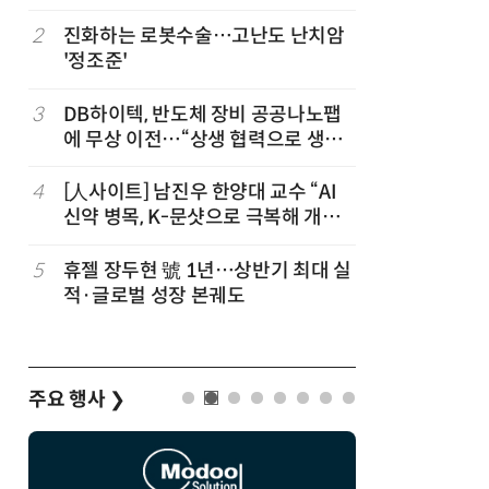
칩' 구현
2
진화하는 로봇수술…고난도 난치암
7
[K-과학
'정조준'
·바이오 
“내년 2
3
DB하이텍, 반도체 장비 공공나노팹
8
다누리, 
에 무상 이전…“상생 협력으로 생태
후 포착
계 고도화”
4
[人사이트] 남진우 한양대 교수 “AI
9
[르포]아
신약 병목, K-문샷으로 극복해 개발
경 다루며
속도 10배 향상”
제공 '주
5
휴젤 장두현 號 1년…상반기 최대 실
10
박성준 아
적·글로벌 성장 본궤도
로 200
주요 행사
❯