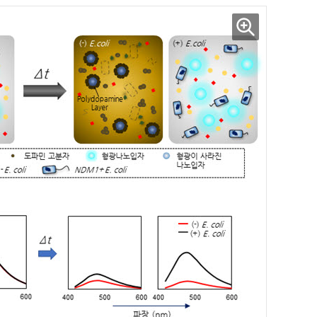
AI Native Enterprise를 지원하는 AI Ready Data 플랫폼 활용 전략
AI 시대의 옵저버빌리티: GPU·LLM 모니터링부터 AI 기반 장애 대응까지