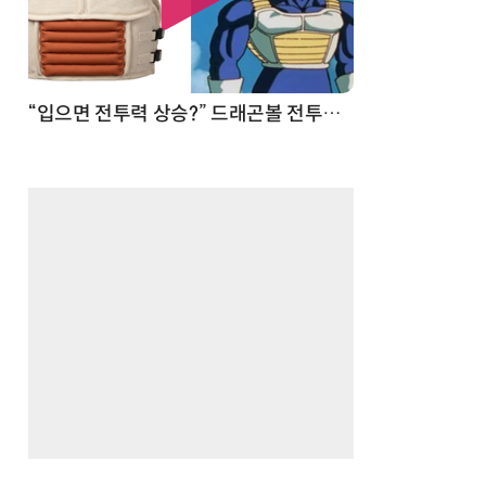
 순간
“입으면 전투력 상승?” 드래곤볼 전투복 닮은 중량조끼