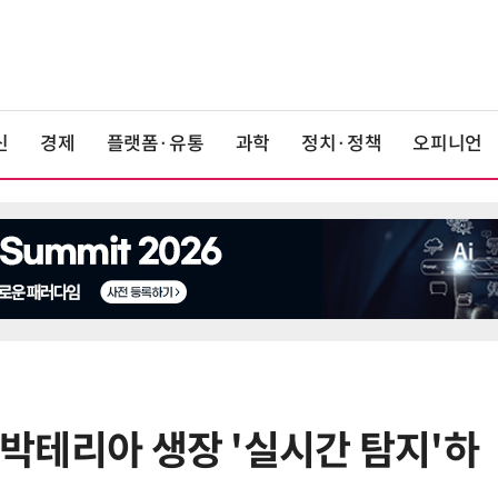
신
경제
플랫폼·유통
과학
정치·정책
오피니언
로 박테리아 생장 '실시간 탐지'하
6
KIST, 기존 반도체 공정으로 전기·
빛 신호 한 번에 읽는 '광반도체 BCI