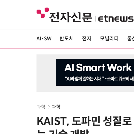
AI·SW
반도체
전자
모빌리티
통
과학
과학
KAIST, 도파민 성질