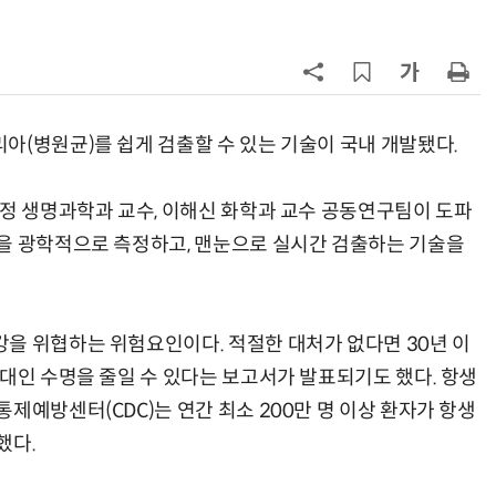
칩' 구현
7
[K-과학인재 고등학생 캠프] 반도체
·바이오 실험에 더위도 잊었다…
“내년 2기로 이어집니다”
8
다누리, 스페이스X 팰컨9 달 충돌 전
후 포착
아(병원균)를 쉽게 검출할 수 있는 기술이 국내 개발됐다.
9
[르포]아이들이 직접 첨단 전자현미
현정 생명과학과 교수, 이해신 화학과 교수 공동연구팀이 도파
경 다루며 과학원리 체득...과학체험
을 광학적으로 측정하고, 맨눈으로 실시간 검출하는 기술을
제공 '주니어닥터' 현장
10
박성준 아주대 교수, 공기 중 수분으
로 200㎛ 피부 부착 전지 개발
을 위협하는 위험요인이다. 적절한 대처가 없다면 30년 이
현대인 수명을 줄일 수 있다는 보고서가 발표되기도 했다. 항생
제예방센터(CDC)는 연간 최소 200만 명 이상 환자가 항생
했다.