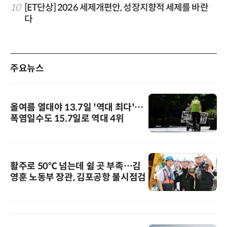
10
[ET단상] 2026 세제개편안, 성장지향적 세제를 바란
다
주요뉴스
올여름 열대야 13.7일 '역대 최다'…
폭염일수도 15.7일로 역대 4위
활주로 50℃ 넘는데 쉴 곳 부족…김
영훈 노동부 장관, 김포공항 불시점검