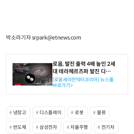
박소라기자 srpark@etnews.com
로옴, 발진 출력 4배 높인 2세
대 테라헤르츠파 발진 디바이
스 개발
[로옴세미컨덕터코리아] 뉴스룸
바로가기>
냉장고
디스플레이
로봇
물류
반도체
삼성전자
자율주행
전기차