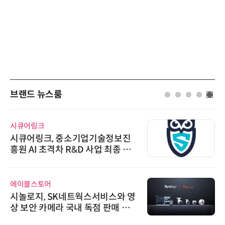
브랜드 뉴스룸
비쉐이
비쉐이, 모든 주요 리모컨 코드 지
원하는 TSOP15300 시리즈 IR 수
신기 출시
위고페어
위고페어, 서울AI허브 '2026 AI 전
환(AX) 지원사업' 컨소시엄 선정