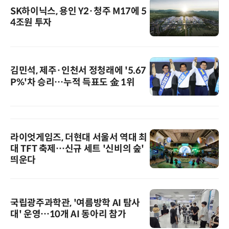
SK하이닉스, 용인 Y2·청주 M17에 5
4조원 투자
김민석, 제주·인천서 정청래에 '5.67
P%'차 승리…누적 득표도 金 1위
라이엇게임즈, 더현대 서울서 역대 최
대 TFT 축제…신규 세트 '신비의 숲'
띄운다
국립광주과학관, '여름방학 AI 탐사
대' 운영…10개 AI 동아리 참가