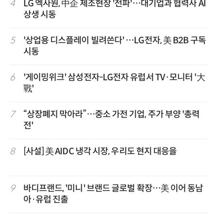
4
LG 엑사원, 中企 제조현장 '전파'…대기업과 협력사 AI
상생 시동
5
'상업용 디스플레이 빌려쓴다' …LG전자, 美 B2B 구독
시동
6
'게이밍위크' 삼성전자-LG전자 유럽서 TV·모니터 '大
戰'
7
“상장폐지 막아라”…중소 가전 기업, 주가 부양 '총력
전'
8
[사설] 美 AIDC 냉각 시장, 우리도 현지 대응을
9
바디프랜드, '미니' 브랜드 글로벌 확장…美 이어 동남
아·유럽 진출