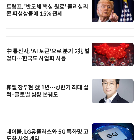
트럼프, '반도체 핵심 원료' 폴리실리
콘 파생상품에 15% 관세
中 통신사, 'AI 토큰'으로 분기 2兆 벌
었다…한국도 사업화 시동
휴젤 장두현 號 1년…상반기 최대 실
적·글로벌 성장 본궤도
네이블, LG유플러스와 5G 특화망 고
도화 사업 계약