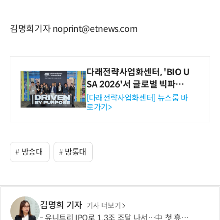
김명희기자 noprint@etnews.com
다래전략사업화센터, 'BIO U
SA 2026'서 글로벌 빅파마
와의 비즈니스 미팅 지원…K
[다래전략사업화센터] 뉴스룸 바
로가기>
-바이오 해외 진출 교두보 확
보
방송대
방통대
김명희 기자
기사 더보기
유니트리 IPO로 1.3조 조달 나서…中 첫 휴머노이드 상장사 탄생 임박