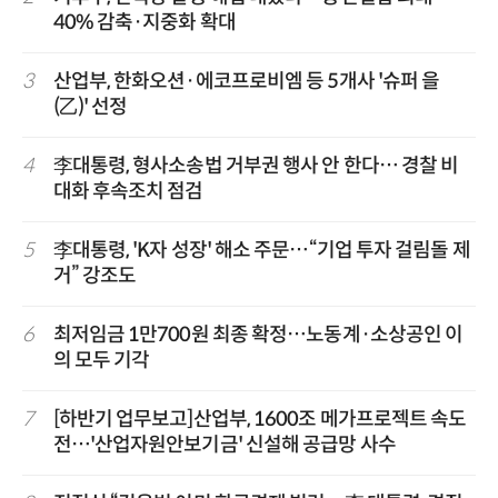
40% 감축·지중화 확대
3
산업부, 한화오션·에코프로비엠 등 5개사 '슈퍼 을
(乙)' 선정
4
李대통령, 형사소송법 거부권 행사 안 한다… 경찰 비
대화 후속조치 점검
5
李대통령, 'K자 성장' 해소 주문…“기업 투자 걸림돌 제
거” 강조도
6
최저임금 1만700원 최종 확정…노동계·소상공인 이
의 모두 기각
7
[하반기 업무보고]산업부, 1600조 메가프로젝트 속도
전…'산업자원안보기금' 신설해 공급망 사수