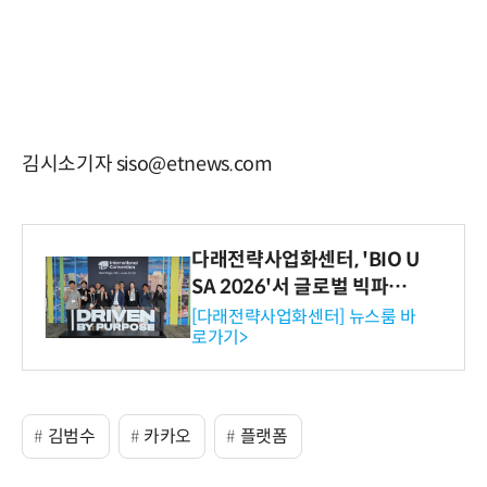
김시소기자 siso@etnews.com
다래전략사업화센터, 'BIO U
SA 2026'서 글로벌 빅파마
와의 비즈니스 미팅 지원…K
[다래전략사업화센터] 뉴스룸 바
로가기>
-바이오 해외 진출 교두보 확
보
김범수
카카오
플랫폼