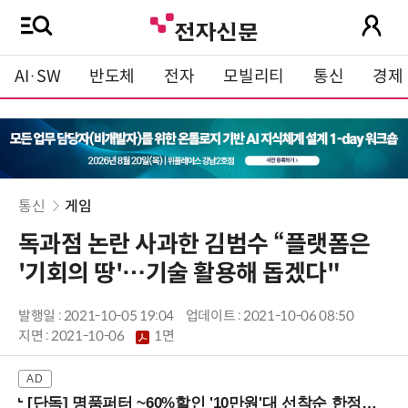
AI·SW
반도체
전자
모빌리티
통신
경제
통신
게임
독과점 논란 사과한 김범수 “플랫폼은
'기회의 땅'…기술 활용해 돕겠다"
발행일 : 2021-10-05 19:04
업데이트 : 2021-10-06 08:50
지면 :
2021-10-06
1면
[단독] 명품퍼터 ~60%할인 '10만원'대 선착순 한정판매!