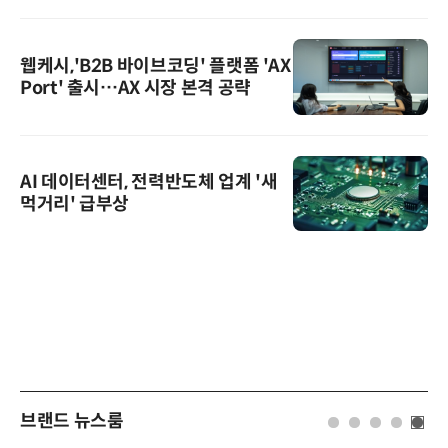
웹케시,'B2B 바이브코딩' 플랫폼 'AX
Port' 출시…AX 시장 본격 공략
AI 데이터센터, 전력반도체 업계 '새
먹거리' 급부상
브랜드 뉴스룸