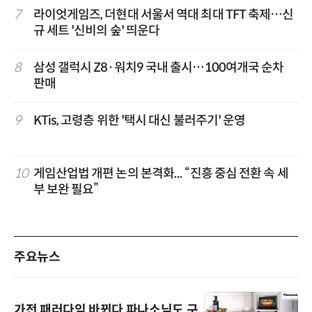
7
라이엇게임즈, 더현대 서울서 역대 최대 TFT 축제…신
규 세트 '신비의 숲' 띄운다
8
삼성 갤럭시 Z8·워치9 국내 출시…100여개국 순차
판매
9
KTis, 고령층 위한 '택시 대신 불러주기' 운영
10
게임산업법 개편 논의 본격화... “진흥 중심 전환 속 세
부 보완 필요”
주요뉴스
가전 패러다임 바뀐다 파나소닉도 구