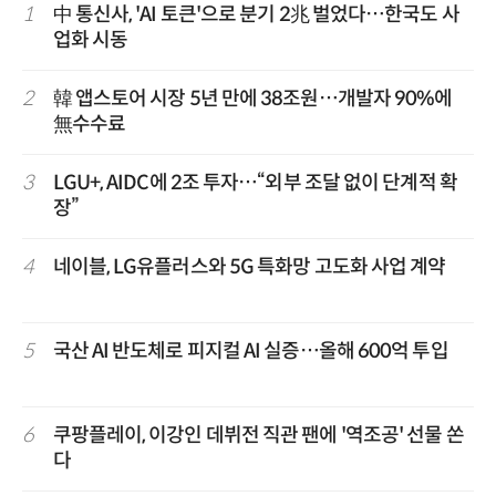
1
中 통신사, 'AI 토큰'으로 분기 2兆 벌었다…한국도 사
업화 시동
2
韓 앱스토어 시장 5년 만에 38조원…개발자 90%에
無수수료
3
LGU+, AIDC에 2조 투자…“외부 조달 없이 단계적 확
장”
4
네이블, LG유플러스와 5G 특화망 고도화 사업 계약
5
국산 AI 반도체로 피지컬 AI 실증…올해 600억 투입
6
쿠팡플레이, 이강인 데뷔전 직관 팬에 '역조공' 선물 쏜
다