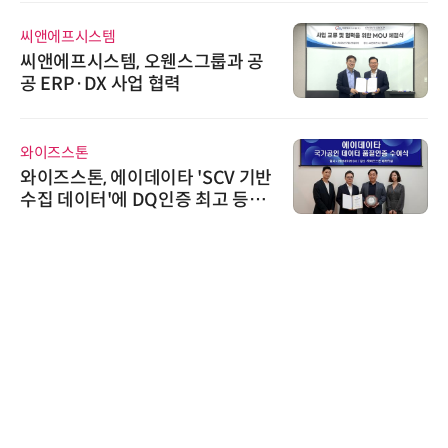
앤에프시스템
인아그
앤에프시스템, 오웬스그룹과 공
'자동
 ERP·DX 사업 협력
인아그
어 개
이즈스톤
시큐어
이즈스톤, 에이데이타 'SCV 기반
시큐
집 데이터'에 DQ인증 최고 등급
흥원 
여
정
노보센
노보센
난제 
기