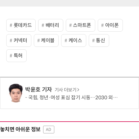
롯데카드
배터리
스마트폰
아이폰
커넥터
케이블
케이스
통신
특허
박윤호 기자
기사 더보기
국힘, 청년·여성 표심 잡기 시동…2030 외연 확장 본격화
놓치면 아쉬운 정보
AD