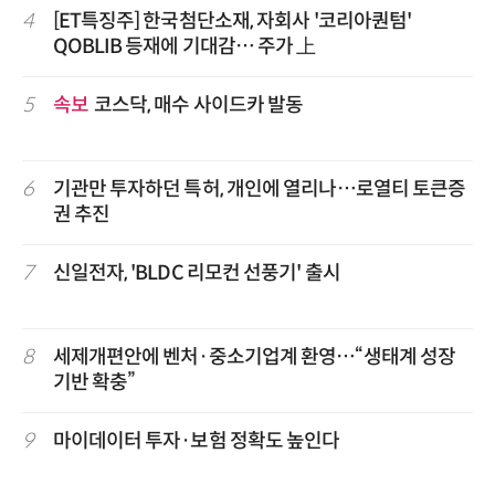
4
[ET특징주] 한국첨단소재, 자회사 '코리아퀀텀'
QOBLIB 등재에 기대감… 주가 上
5
속보
코스닥, 매수 사이드카 발동
6
기관만 투자하던 특허, 개인에 열리나…로열티 토큰증
권 추진
7
신일전자, 'BLDC 리모컨 선풍기' 출시
8
세제개편안에 벤처·중소기업계 환영…“생태계 성장
기반 확충”
9
마이데이터 투자·보험 정확도 높인다