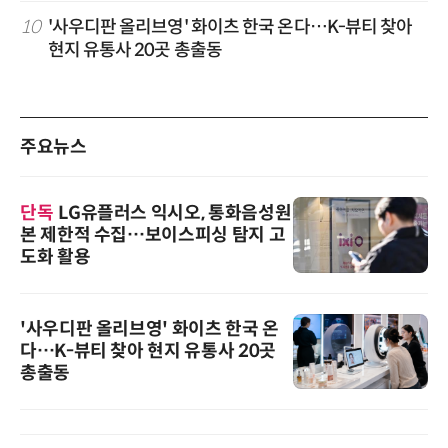
10
'사우디판 올리브영' 화이츠 한국 온다…K-뷰티 찾아
현지 유통사 20곳 총출동
주요뉴스
단독
LG유플러스 익시오, 통화음성원
본 제한적 수집…보이스피싱 탐지 고
도화 활용
'사우디판 올리브영' 화이츠 한국 온
다…K-뷰티 찾아 현지 유통사 20곳
총출동