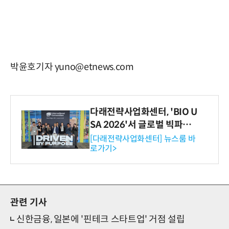
박윤호기자 yuno@etnews.com
다래전략사업화센터, 'BIO U
SA 2026'서 글로벌 빅파마
와의 비즈니스 미팅 지원…K
[다래전략사업화센터] 뉴스룸 바
로가기>
-바이오 해외 진출 교두보 확
보
관련 기사
신한금융, 일본에 '핀테크 스타트업' 거점 설립