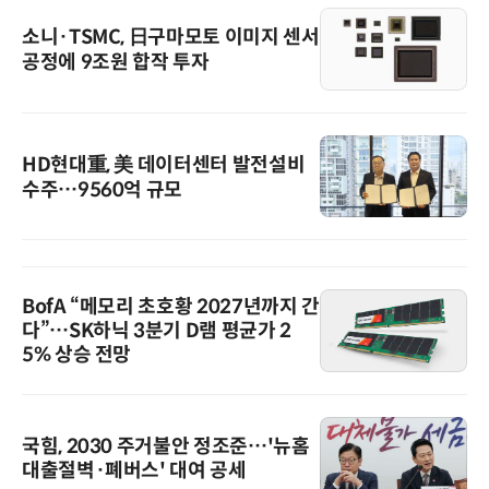
소니·TSMC, 日구마모토 이미지 센서
공정에 9조원 합작 투자
HD현대重, 美 데이터센터 발전설비
수주…9560억 규모
BofA “메모리 초호황 2027년까지 간
다”…SK하닉 3분기 D램 평균가 2
5% 상승 전망
국힘, 2030 주거불안 정조준…'뉴홈
대출절벽·폐버스' 대여 공세