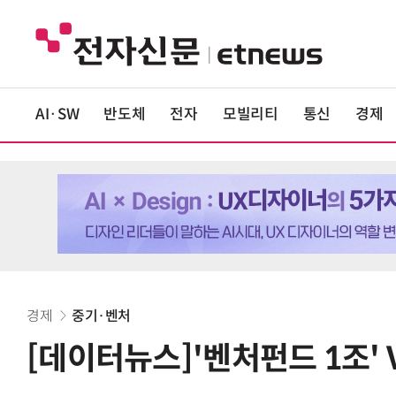
AI·SW
반도체
전자
모빌리티
통신
경제
경제
중기·벤처
[데이터뉴스]'벤처펀드 1조' 