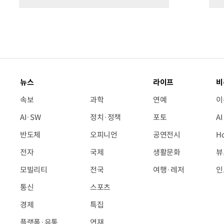
뉴스
라이프
비
속보
과학
연예
이
AI·SW
정치·정책
포토
A
반도체
오피니언
공연전시
H
전자
국제
생활문화
뷰
모빌리티
전국
여행·레저
인
통신
스포츠
경제
특집
플랫폼·유통
연재