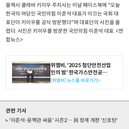
올렉시 쿨레바 키이우 주지사는 이날 페이스북에 "오늘
한국의 여당인 국민의힘 이준석 대표가 이끄는 국회 대
표단이 키이우를 공식 방문했다"며 대표단의 사진을 올
렸다. 사진은 키이우를 방문한 국민의힘 이준석 대표. <연
합뉴스>
위엠비, '2025 첨단안전산업
인의 밤' 한국가스안전공사
사장상 수상
[위엠비] 뉴스룸 바로가기>
관련 기사
'이준석-윤핵관 싸움' 시즌2… 與 정계 개편 '신호탄'