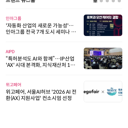
브랜드 뉴스룸
인아그룹
'자동화 산업의 새로운 가능성'…
인아그룹 전국 7개 도시 세미나 페
어 개최
AIPD
“특허분석도 AI와 함께”…IP산업
'AX' 시대 본격화, 지식재산처 1호
AI IP데이터분석사 탄생
위고페어
위고페어, 서울AI허브 '2026 AI 전
환(AX) 지원사업' 컨소시엄 선정