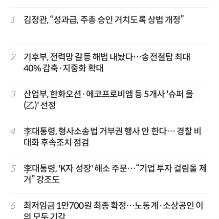
1
김정관, “성과급, 주총 승인 거치도록 상법 개정”
2
기후부, 전력망 갈등 해법 내놨다…송전철탑 최대
40% 감축·지중화 확대
3
산업부, 한화오션·에코프로비엠 등 5개사 '슈퍼 을
(乙)' 선정
4
李대통령, 형사소송법 거부권 행사 안 한다… 경찰 비
대화 후속조치 점검
5
李대통령, 'K자 성장' 해소 주문…“기업 투자 걸림돌 제
거” 강조도
6
최저임금 1만700원 최종 확정…노동계·소상공인 이
의 모두 기각