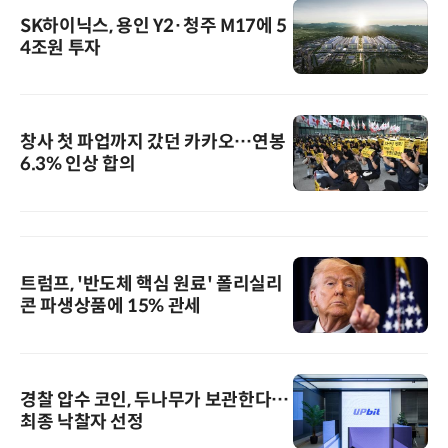
SK하이닉스, 용인 Y2·청주 M17에 5
4조원 투자
창사 첫 파업까지 갔던 카카오…연봉
6.3% 인상 합의
트럼프, '반도체 핵심 원료' 폴리실리
콘 파생상품에 15% 관세
경찰 압수 코인, 두나무가 보관한다…
최종 낙찰자 선정