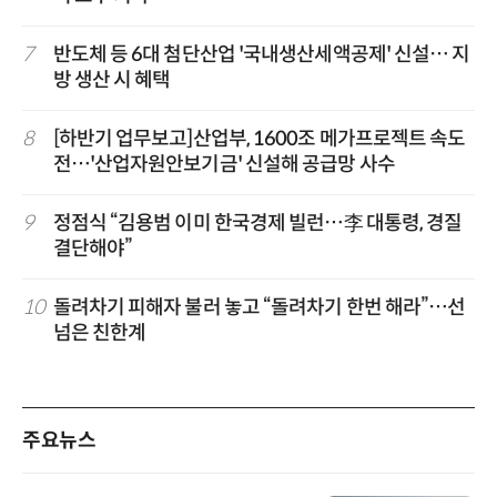
7
반도체 등 6대 첨단산업 '국내생산세액공제' 신설… 지
방 생산 시 혜택
8
[하반기 업무보고]산업부, 1600조 메가프로젝트 속도
전…'산업자원안보기금' 신설해 공급망 사수
9
정점식 “김용범 이미 한국경제 빌런…李 대통령, 경질
결단해야”
10
돌려차기 피해자 불러 놓고 “돌려차기 한번 해라”…선
넘은 친한계
주요뉴스