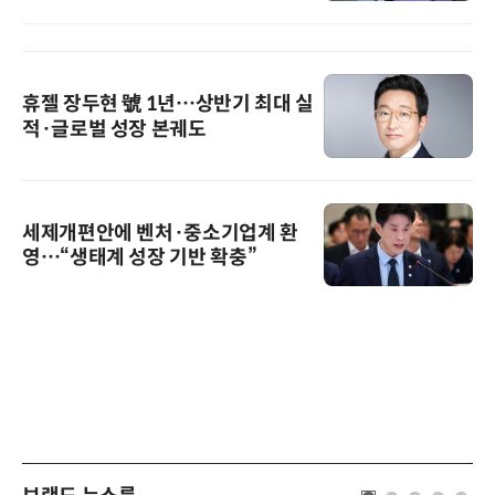
휴젤 장두현 號 1년…상반기 최대 실
적·글로벌 성장 본궤도
세제개편안에 벤처·중소기업계 환
영…“생태계 성장 기반 확충”