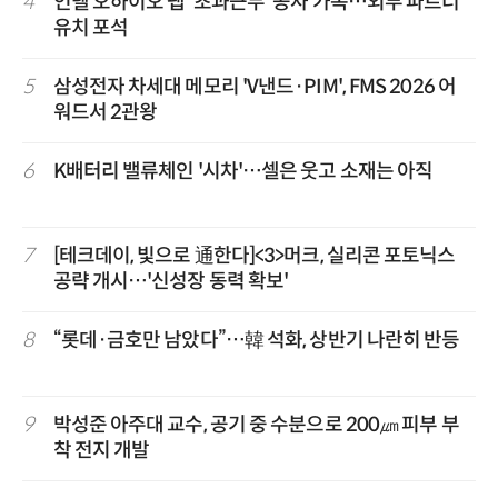
4
인텔 오하이오 팹 '초과근무' 공사 가속…외부 파트너
유치 포석
5
삼성전자 차세대 메모리 'V낸드·PIM', FMS 2026 어
워드서 2관왕
6
K배터리 밸류체인 '시차'…셀은 웃고 소재는 아직
7
[테크데이, 빛으로 通한다]<3>머크, 실리콘 포토닉스
공략 개시…'신성장 동력 확보'
8
“롯데·금호만 남았다”…韓 석화, 상반기 나란히 반등
9
박성준 아주대 교수, 공기 중 수분으로 200㎛ 피부 부
착 전지 개발