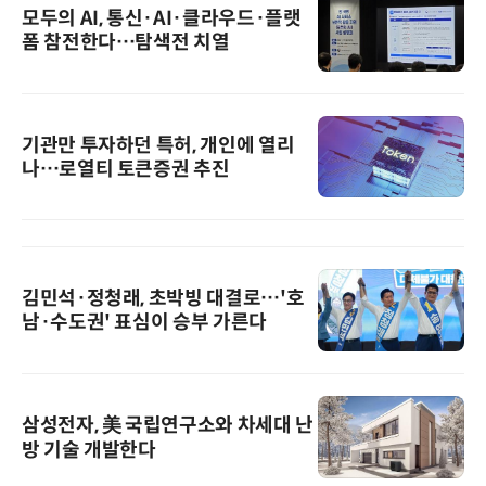
모두의 AI, 통신·AI·클라우드·플랫
폼 참전한다…탐색전 치열
기관만 투자하던 특허, 개인에 열리
나…로열티 토큰증권 추진
김민석·정청래, 초박빙 대결로…'호
남·수도권' 표심이 승부 가른다
삼성전자, 美 국립연구소와 차세대 난
방 기술 개발한다