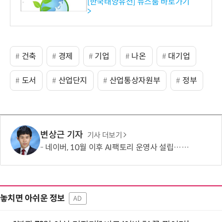
수준 온실가스 감축 추진
[한국태양유전] 뉴스룸 바로가기
>
건축
경제
기업
나온
대기업
도서
산업단지
산업통상자원부
정부
변상근 기자
기사 더보기
네이버, 10월 이후 AI팩토리 운영사 설립…팀네이버 조직 투입하고 에셋라이트로 운영
놓치면 아쉬운 정보
AD