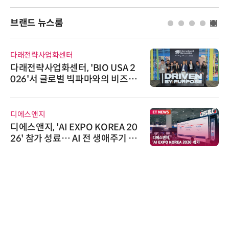
브랜드 뉴스룸
다래전략사업화센터
다래전략사업화센터, 'BIO USA 2
026'서 글로벌 빅파마와의 비즈니
스 미팅 지원…K-바이오 해외 진출
교두보 확보
디에스앤지
디에스앤지, 'AI EXPO KOREA 20
26' 참가 성료… AI 전 생애주기 아
우르는 통합 솔루션 선봬