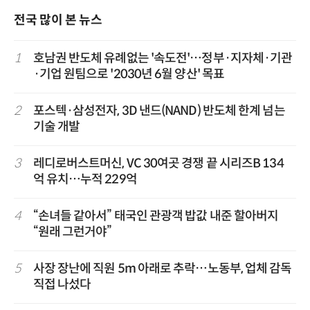
전국 많이 본 뉴스
1
호남권 반도체 유례없는 '속도전'…정부·지자체·기관
·기업 원팀으로 '2030년 6월 양산' 목표
2
포스텍·삼성전자, 3D 낸드(NAND) 반도체 한계 넘는
기술 개발
3
레디로버스트머신, VC 30여곳 경쟁 끝 시리즈B 134
억 유치…누적 229억
4
“손녀들 같아서” 태국인 관광객 밥값 내준 할아버지
“원래 그런거야”
5
사장 장난에 직원 5m 아래로 추락…노동부, 업체 감독
직접 나섰다