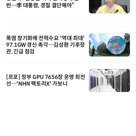
런…李 대통령, 경질 결단해야”
폭염 장기화에 전력수요 '역대 최대'
97.1GW 경신 촉각…김성환 기후장
관, 긴급 점검
[르포] 정부 GPU 7656장 운영 최전
선…'NHN 팩토리X' 가보니