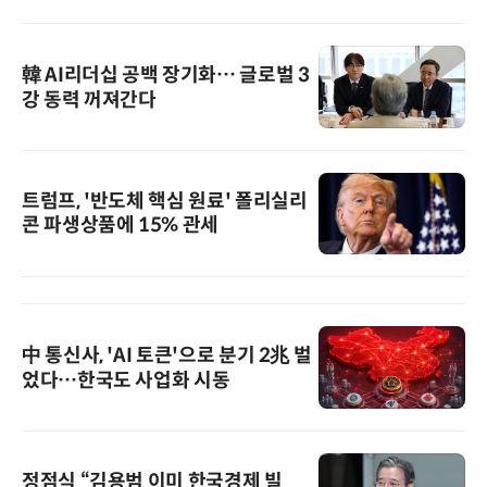
韓 AI리더십 공백 장기화… 글로벌 3
강 동력 꺼져간다
트럼프, '반도체 핵심 원료' 폴리실리
콘 파생상품에 15% 관세
中 통신사, 'AI 토큰'으로 분기 2兆 벌
었다…한국도 사업화 시동
정점식 “김용범 이미 한국경제 빌