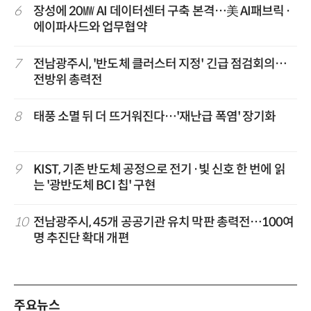
6
장성에 20㎿ AI 데이터센터 구축 본격…美 AI패브릭·
에이파사드와 업무협약
7
전남광주시, '반도체 클러스터 지정' 긴급 점검회의…
전방위 총력전
8
태풍 소멸 뒤 더 뜨거워진다…'재난급 폭염' 장기화
9
KIST, 기존 반도체 공정으로 전기·빛 신호 한 번에 읽
는 '광반도체 BCI 칩' 구현
10
전남광주시, 45개 공공기관 유치 막판 총력전…100여
명 추진단 확대 개편
주요뉴스