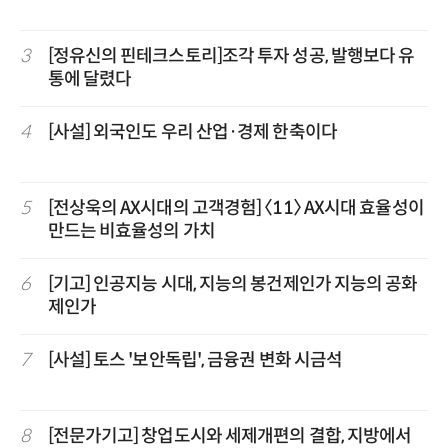
3
[정유신의 핀테크스토리]조각 투자 성공, 발행보다 유
통에 달렸다
4
[사설] 외국인도 우리 산업·경제 한축이다
5
[전상욱의 AX시대의 고객경험] 〈11〉 AX시대 효율성이
만드는 비효율성의 가치
6
[기고] 인공지능 시대, 지능의 봉건제인가 지능의 공화
제인가
7
[사설] 토스 '보안독립', 금융권 변화 시금석
8
[전문가기고] 창업도시와 세제개편의 결합, 지방에서