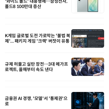
'와이드 폴드' 대흥행에…삼성전자,
폴드8 100만대 증산
K게임 글로벌 도전 가로막는 '불법 복
제'... 패키지 게임 '크랙' 버젓이 유통
규제 허물고 실탄 장전…3대 메가프
로젝트, 올해부터 속도 낸다
금융권 AI 경쟁, '모델'서 '통제권'으
로