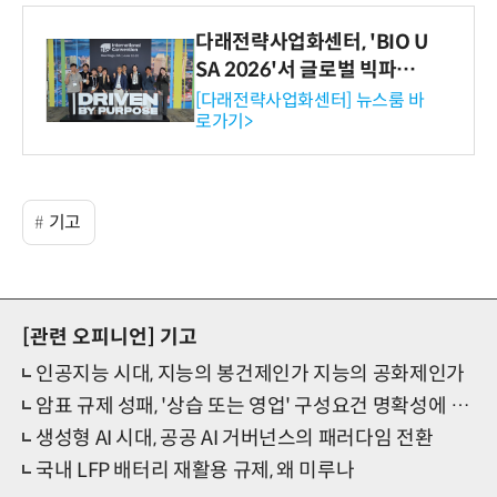
다래전략사업화센터, 'BIO U
SA 2026'서 글로벌 빅파마
와의 비즈니스 미팅 지원…K
[다래전략사업화센터] 뉴스룸 바
로가기>
-바이오 해외 진출 교두보 확
보
기고
[관련 오피니언]
기고
인공지능 시대, 지능의 봉건제인가 지능의 공화제인가
암표 규제 성패, '상습 또는 영업' 구성요건 명확성에 달렸다
생성형 AI 시대, 공공 AI 거버넌스의 패러다임 전환
국내 LFP 배터리 재활용 규제, 왜 미루나