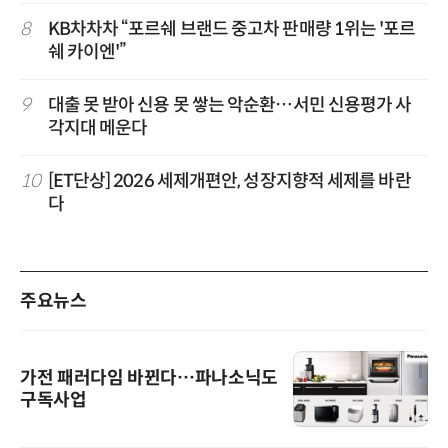
8
KB차차차 “포르쉐 브랜드 중고차 판매량 1위는 '포르
쉐 카이엔'”
9
대출 못 받아 신용 못 쌓는 악순환…서민 신용평가 사
각지대 메운다
10
[ET단상] 2026 세제개편안, 성장지향적 세제를 바란
다
주요뉴스
가전 패러다임 바뀐다…파나소닉도
구독사업