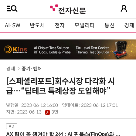
AI·SW
반도체
전자
모빌리티
통신
경제
경제
중기·벤처
[스페셜리포트]회수시장 다각화 시
급…“딥테크 특례상장 도입해야”
발행일 : 2023-06-12 16:00
업데이트 : 2023-06-12 17:01
지면 :
2023-06-13
3면
AX 팀이 꼭 챙겨야 할 2선 : AI 핀옵스(FinOps)와 토큰 거버넌스 (8/21 잠실역)