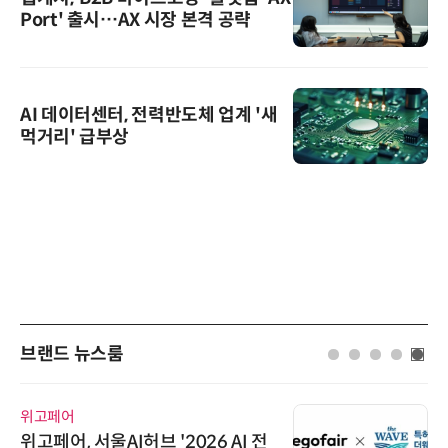
Port' 출시…AX 시장 본격 공략
AI 데이터센터, 전력반도체 업계 '새
먹거리' 급부상
브랜드 뉴스룸
위고페어
위고페어, 서울AI허브 '2026 AI 전