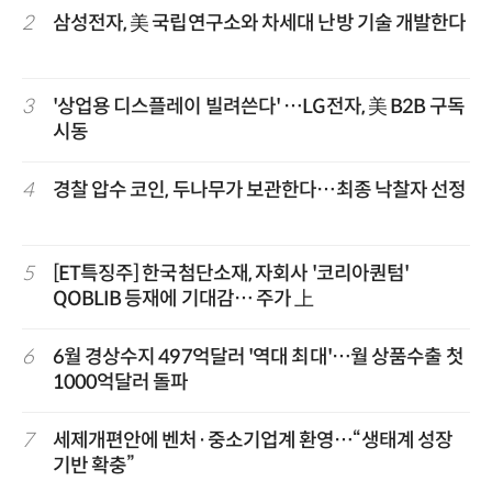
2
삼성전자, 美 국립연구소와 차세대 난방 기술 개발한다
3
'상업용 디스플레이 빌려쓴다' …LG전자, 美 B2B 구독
시동
4
경찰 압수 코인, 두나무가 보관한다…최종 낙찰자 선정
5
[ET특징주] 한국첨단소재, 자회사 '코리아퀀텀'
QOBLIB 등재에 기대감… 주가 上
6
6월 경상수지 497억달러 '역대 최대'…월 상품수출 첫
1000억달러 돌파
7
세제개편안에 벤처·중소기업계 환영…“생태계 성장
기반 확충”