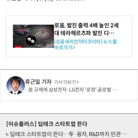
로옴, 발진 출력 4배 높인 2세
대 테라헤르츠파 발진 디바이
스 개발
[로옴세미컨덕터코리아] 뉴스룸
바로가기>
류근일 기자
기사 더보기
美 규제에 삼성전자·LG전자 '로청' 글로벌 출시 늦춘다…“공급망 재편부터”
[이슈플러스]
딥테크 스타트업 뜬다
딥테크 스타트업이 뜬다…투·융자, R&D까지 민관 집중 투입