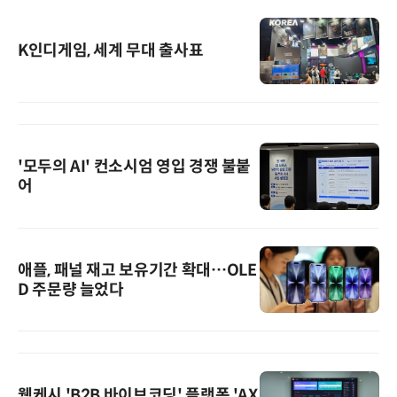
K인디게임, 세계 무대 출사표
'모두의 AI' 컨소시엄 영입 경쟁 불붙
어
애플, 패널 재고 보유기간 확대…OLE
D 주문량 늘었다
웹케시,'B2B 바이브코딩' 플랫폼 'AX