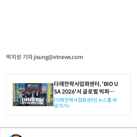
박지성 기자 jisung@etnews.com
다래전략사업화센터, 'BIO U
SA 2026'서 글로벌 빅파마
와의 비즈니스 미팅 지원…K
[다래전략사업화센터] 뉴스룸 바
로가기>
-바이오 해외 진출 교두보 확
보