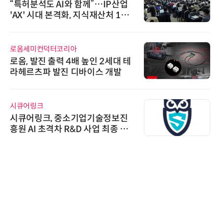
시놀로지, SK네트웍스서비스와 영
상 보안 카메라 국내 독점 판매 파
트너십 체결
노보센스
노보센스, PWM 고주파 과도 간섭
난제 극복…차량용 전류 감지 증폭
기
비쉐이
비쉐이, 모든 주요 리모컨 코드 지
원하는 TSOP15300 시리즈 IR 수
신기 출시