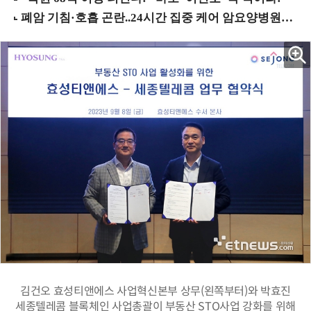
김건오 효성티앤에스 사업혁신본부 상무(왼쪽부터)와 박효진
세종텔레콤 블록체인 사업총괄이 부동산 STO사업 강화를 위해