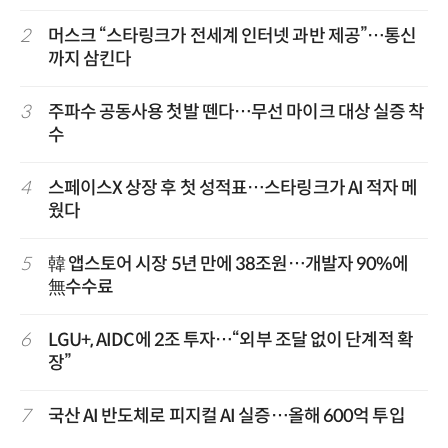
2
머스크 “스타링크가 전세계 인터넷 과반 제공”…통신
까지 삼킨다
3
주파수 공동사용 첫발 뗀다…무선 마이크 대상 실증 착
수
4
스페이스X 상장 후 첫 성적표…스타링크가 AI 적자 메
웠다
5
韓 앱스토어 시장 5년 만에 38조원…개발자 90%에
無수수료
6
LGU+, AIDC에 2조 투자…“외부 조달 없이 단계적 확
장”
7
국산 AI 반도체로 피지컬 AI 실증…올해 600억 투입