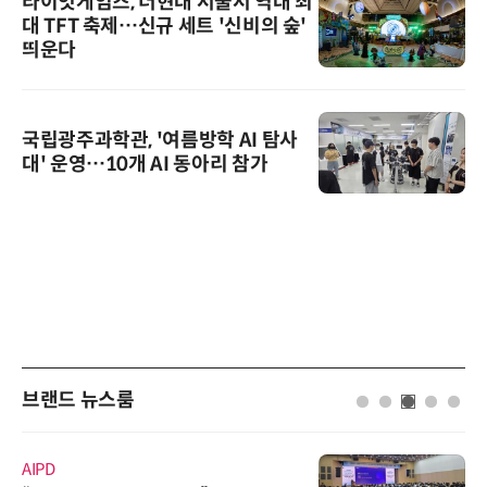
라이엇게임즈, 더현대 서울서 역대 최
대 TFT 축제…신규 세트 '신비의 숲'
띄운다
국립광주과학관, '여름방학 AI 탐사
대' 운영…10개 AI 동아리 참가
브랜드 뉴스룸
에이블스토어