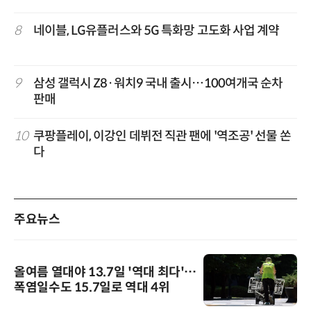
8
네이블, LG유플러스와 5G 특화망 고도화 사업 계약
9
삼성 갤럭시 Z8·워치9 국내 출시…100여개국 순차
판매
10
쿠팡플레이, 이강인 데뷔전 직관 팬에 '역조공' 선물 쏜
다
주요뉴스
올여름 열대야 13.7일 '역대 최다'…
폭염일수도 15.7일로 역대 4위