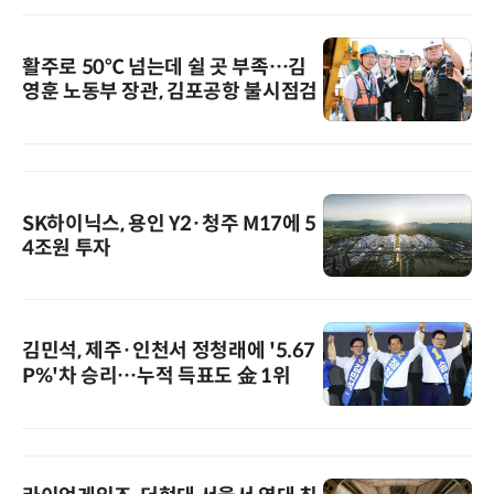
활주로 50℃ 넘는데 쉴 곳 부족…김
영훈 노동부 장관, 김포공항 불시점검
SK하이닉스, 용인 Y2·청주 M17에 5
4조원 투자
김민석, 제주·인천서 정청래에 '5.67
P%'차 승리…누적 득표도 金 1위