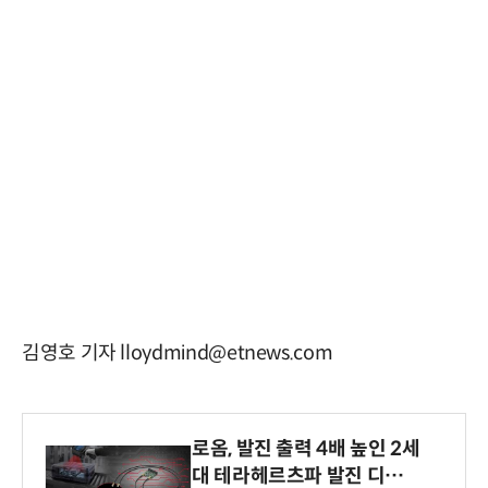
김영호 기자 lloydmind@etnews.com
로옴, 발진 출력 4배 높인 2세
대 테라헤르츠파 발진 디바이