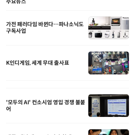
주요뉴스
가전 패러다임 바뀐다…파나소닉도
구독사업
K인디게임, 세계 무대 출사표
'모두의 AI' 컨소시엄 영입 경쟁 불붙
어