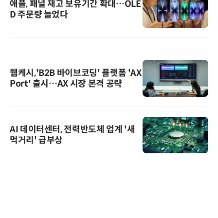
애플, 패널 재고 보유기간 확대…OLE
D 주문량 늘었다
웹케시,'B2B 바이브코딩' 플랫폼 'AX
Port' 출시…AX 시장 본격 공략
AI 데이터센터, 전력반도체 업계 '새
먹거리' 급부상