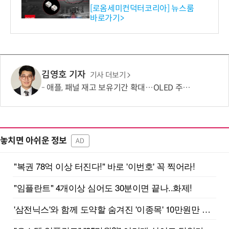
스 개발
[로옴세미컨덕터코리아] 뉴스룸
바로가기>
김영호 기자
기사 더보기
애플, 패널 재고 보유기간 확대…OLED 주문량 늘었다
놓치면 아쉬운 정보
AD