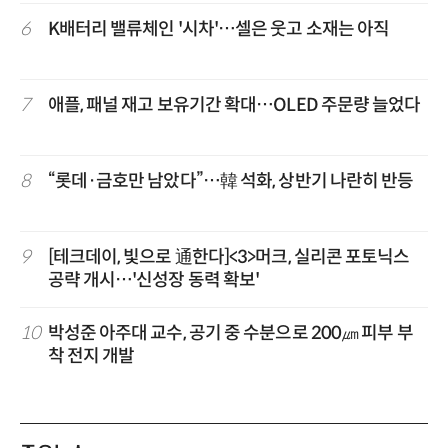
6
K배터리 밸류체인 '시차'…셀은 웃고 소재는 아직
7
애플, 패널 재고 보유기간 확대…OLED 주문량 늘었다
8
“롯데·금호만 남았다”…韓 석화, 상반기 나란히 반등
9
[테크데이, 빛으로 通한다]<3>머크, 실리콘 포토닉스
공략 개시…'신성장 동력 확보'
10
박성준 아주대 교수, 공기 중 수분으로 200㎛ 피부 부
착 전지 개발