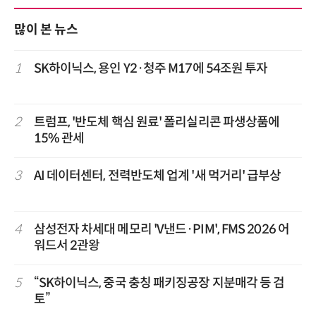
많이 본 뉴스
1
SK하이닉스, 용인 Y2·청주 M17에 54조원 투자
2
트럼프, '반도체 핵심 원료' 폴리실리콘 파생상품에
15% 관세
3
AI 데이터센터, 전력반도체 업계 '새 먹거리' 급부상
4
삼성전자 차세대 메모리 'V낸드·PIM', FMS 2026 어
워드서 2관왕
5
“SK하이닉스, 중국 충칭 패키징공장 지분매각 등 검
토”