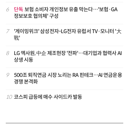
6
단독
보험 소비자 개인정보 유출 막는다…'보험·GA
정보보호 협의체' 구성
7
'게이밍위크' 삼성전자-LG전자 유럽서 TV·모니터 '大
戰'
8
LG 엑사원, 中企 제조현장 '전파'…대기업과 협력사 AI
상생 시동
9
500조 퇴직연금 시장 노리는 RA 핀테크…AI 연금운용
경쟁 본격화
10
코스피 급등에 매수 사이드카 발동