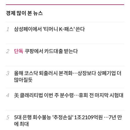
경제 많이 본 뉴스
1
삼성페이에서 '티머니 K-패스' 쓴다
2
단독
쿠팡에서 카드대출 받는다
3
올해 코스닥 퇴출러시 본격화…상장보다 상폐기업 더
많아질듯
4
美 클래리티법 이번 주 분수령…휴회 전 마지막 시험대
5
5대 은행 회수불능 '추정손실' 1조2109억원 …7년 만
에 최대