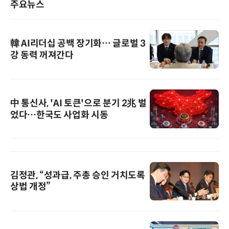
주요뉴스
韓 AI리더십 공백 장기화… 글로벌 3
강 동력 꺼져간다
中 통신사, 'AI 토큰'으로 분기 2兆 벌
었다…한국도 사업화 시동
김정관, “성과급, 주총 승인 거치도록
상법 개정”