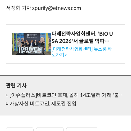
서정화 기자 spurify@etnews.com
다래전략사업화센터, 'BIO U
SA 2026'서 글로벌 빅파마
와의 비즈니스 미팅 지원…K
[다래전략사업화센터] 뉴스룸 바
로가기>
-바이오 해외 진출 교두보 확
보
관련 기사
[이슈플러스]비트코인 호재, 올해 14조달러 거래 '불장 ' 온다
가상자산 비트코인, 제도권 진입