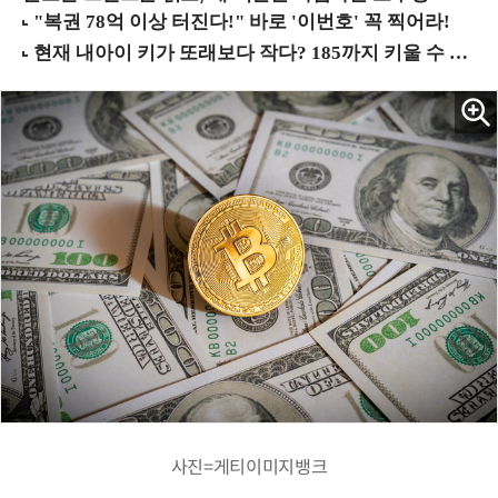
사진=게티이미지뱅크