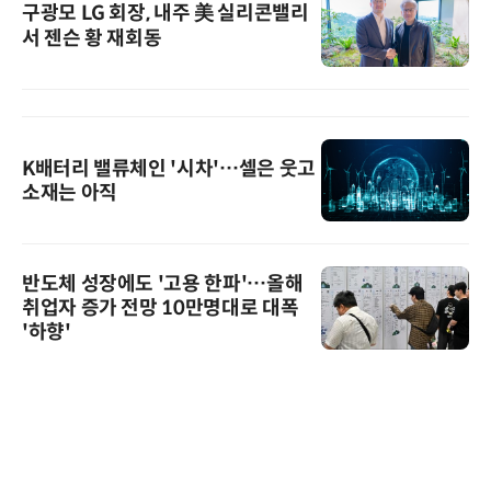
구광모 LG 회장, 내주 美 실리콘밸리
서 젠슨 황 재회동
K배터리 밸류체인 '시차'…셀은 웃고
소재는 아직
반도체 성장에도 '고용 한파'…올해
취업자 증가 전망 10만명대로 대폭
'하향'