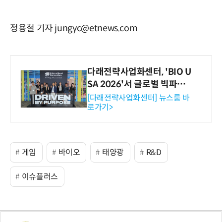
정용철 기자 jungyc@etnews.com
다래전략사업화센터, 'BIO U
SA 2026'서 글로벌 빅파마
와의 비즈니스 미팅 지원…K
[다래전략사업화센터] 뉴스룸 바
로가기>
-바이오 해외 진출 교두보 확
보
게임
바이오
태양광
R&D
이슈플러스