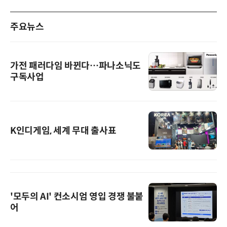
주요뉴스
가전 패러다임 바뀐다…파나소닉도
구독사업
K인디게임, 세계 무대 출사표
'모두의 AI' 컨소시엄 영입 경쟁 불붙
어