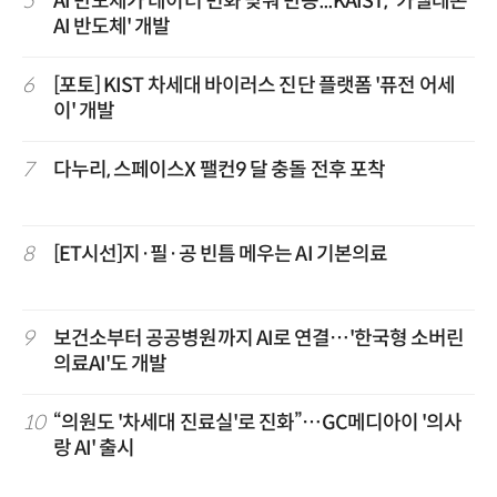
5
AI 반도체가 데이터 변화 맞춰 반응...KAIST, '카멜레온
AI 반도체' 개발
6
[포토] KIST 차세대 바이러스 진단 플랫폼 '퓨전 어세
이' 개발
7
다누리, 스페이스X 팰컨9 달 충돌 전후 포착
8
[ET시선]지·필·공 빈틈 메우는 AI 기본의료
9
보건소부터 공공병원까지 AI로 연결…'한국형 소버린
의료AI'도 개발
10
“의원도 '차세대 진료실'로 진화”…GC메디아이 '의사
랑 AI' 출시