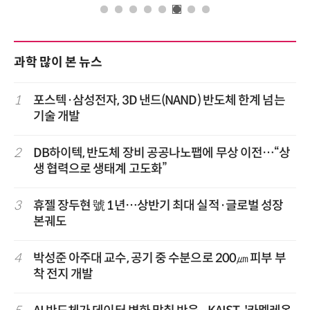
과학 많이 본 뉴스
1
포스텍·삼성전자, 3D 낸드(NAND) 반도체 한계 넘는
기술 개발
2
DB하이텍, 반도체 장비 공공나노팹에 무상 이전…“상
생 협력으로 생태계 고도화”
3
휴젤 장두현 號 1년…상반기 최대 실적·글로벌 성장
본궤도
4
박성준 아주대 교수, 공기 중 수분으로 200㎛ 피부 부
착 전지 개발