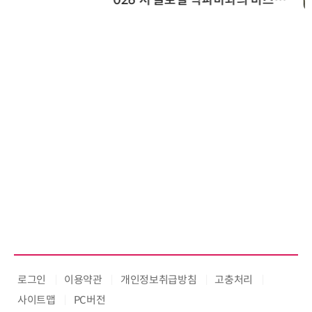
026'서 글로벌 빅파마와의 비즈니
스 미팅 지원…K-바이오 해외 진출
교두보 확보
로그인
이용약관
개인정보취급방침
고충처리
사이트맵
PC버전