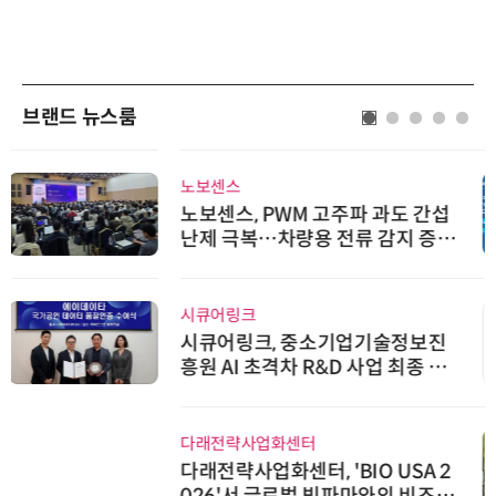
브랜드 뉴스룸
노보센스
노보센스, PWM 고주파 과도 간섭
난제 극복…차량용 전류 감지 증폭
기
시큐어링크
시큐어링크, 중소기업기술정보진
흥원 AI 초격차 R&D 사업 최종 선
정
다래전략사업화센터
다래전략사업화센터, 'BIO USA 2