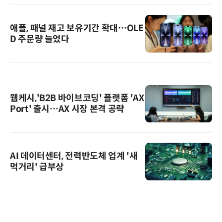
애플, 패널 재고 보유기간 확대…OLE
D 주문량 늘었다
웹케시,'B2B 바이브코딩' 플랫폼 'AX
Port' 출시…AX 시장 본격 공략
AI 데이터센터, 전력반도체 업계 '새
먹거리' 급부상