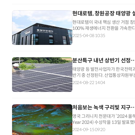
현대로템, 창원공장 태양광 설
현대로템이 국내 핵심 생산 거점 창
100% 재생에너지 전환을 가속한
전 설비를 구축해 재생에너지 자체 
2025-04-08 10:35
분산특구 내년 상반기 선정
태양광 등 발전사업자가 한국전력과
반기 중 선정된다. 산업통상자원부는
회’를 열고 이 같은 일정을 제시했
2024-08-22 14:04
처음보는 녹색 구리빛 지구…
영국 그리니치 천문대가 ‘2024 올해의 
Year 2024) 수상작을 13일 
해의 천문학 사진작가’는 올해로 1
2024-09-15 09:20