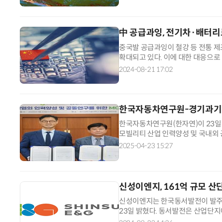
中 공급과잉, 전기차·배터리로
중국발 공급과잉이 철강 등 전통 제
확대되고 있다. 이에 대한 대응으로
국 수출에 미치는 영향을 선제적으
2024-08-21 17:02
한국자동차연구원-경기과기대,
한국자동차연구원(한자연)이 23일
모빌리티 산업 인력양성 및 국내외 
환경 모빌리티 핵심기술 분야 인력양
2025-04-23 15:27
신성이엔지, 161억 규모 산
신성이엔지는 한국동서발전이 발주한
23일 밝혔다. 동서발전은 산업단지
엔지 등이 참여한 컨소시엄이 수주했