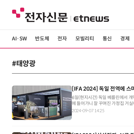
AI·SW
반도체
전자
모빌리티
통신
경제
#태양광
[IFA 2024] 독일 전역에
6일(현지시간) 독일 베를린에서 개막
에 들어가니 잘 꾸며진 가정집 거실
된 집 안 전체 가전기기 상태가 한
2024-09-07 14:25