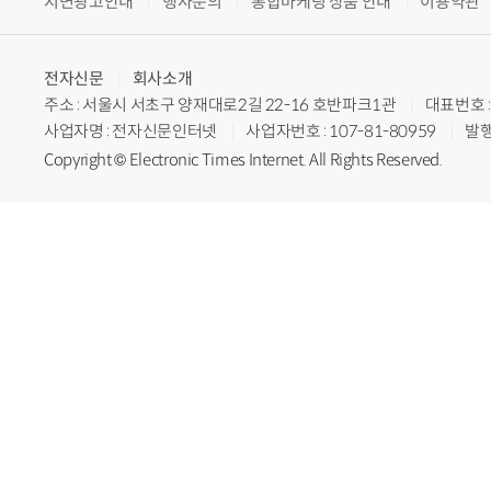
지면광고안내
행사문의
통합마케팅 상품 안내
이용약관
전자신문
회사소개
주소 : 서울시 서초구 양재대로2길 22-16 호반파크1관
대표번호 : 
사업자명 : 전자신문인터넷
사업자번호 : 107-81-80959
발행
Copyright © Electronic Times Internet. All Rights Reserved.