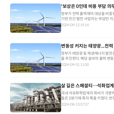
'보상은 0인데 비용 부담 의
정부가 전력 출력제어 대상을 비중
기반 민간 발전 사업자는 부담만 지고
에 따르면 전력거래소는 20일 전력
2024-09-12 19:14
변동성 커지는 태양광...전력
정부가 태양광 등 재생에너지 발전
을 추진한다. 해당 설비의 출력 변
이다. 1일 산업통상자원부는 이런 
2024-09-01 11:00
살 길은 스페셜티…석화업계
국내 석유화학업계의 희비가 극명히
들은 2분기에 흑자 폭을 키웠다. 
석유화학업계는 빠른 포트폴리오 조
2024-08-13 07:27