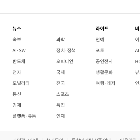
뉴스
라이프
비
속보
과학
연예
이
AI·SW
정치·정책
포토
A
반도체
오피니언
공연전시
H
전자
국제
생활문화
뷰
모빌리티
전국
여행·레저
인
통신
스포츠
경제
특집
플랫폼·유통
연재