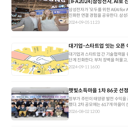
[IFA2024]삼성전자, AI
삼성전자가 ‘모두를 위한 AI(AI for 
진화한 연결 경험을 공유한다. 삼
답하는 업그레이드된 ‘빅스비’, 글로
2024-09-05 11:23
대기업-스타트업 잇는 오픈 
대기업과 스타트업 간 기술협력을 
단계 진화한다. 부처 장벽을 허물고
출한다. 중소벤처기업부는 지난 7
2024-09-11 16:00
햇빛소득마을 1차 86곳 선정
정부가 주민이 태양광 발전 수익을 
했다. 2차 공모에는 617개 마을이
생에너지 사업이 전국으로 빠르게 확
2026-08-02 12:00
추가 공모까지 검토하기로 했다. 행
운데 86개 마을을 최종 선정했다고 