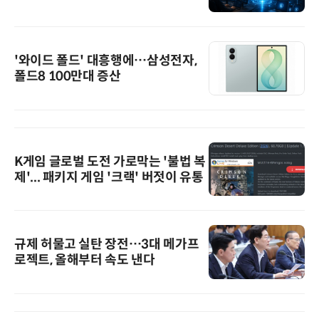
'와이드 폴드' 대흥행에…삼성전자,
폴드8 100만대 증산
K게임 글로벌 도전 가로막는 '불법 복
제'... 패키지 게임 '크랙' 버젓이 유통
규제 허물고 실탄 장전…3대 메가프
로젝트, 올해부터 속도 낸다