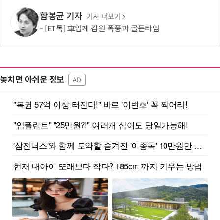
함봉균 기자
기사 더보기
[ET톡] 車업계 감원 폭풍과 골든타임
놓치면 아쉬운 정보
AD