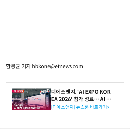
함봉균 기자 hbkone@etnews.com
디에스앤지, 'AI EXPO KOR
EA 2026' 참가 성료… AI 전
생애주기 아우르는 통합 솔루
[디에스앤지] 뉴스룸 바로가기>
션 선봬 [영상]