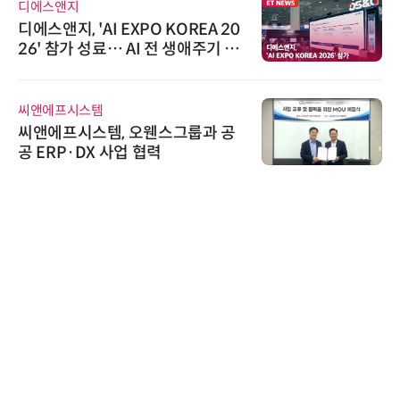
AIPD
“특허분석도 AI와 함께”…IP산업
'AX' 시대 본격화, 지식재산처 1호
AI IP데이터분석사 탄생
슈퍼솔루션
슈퍼솔루션, 2026 Next-Gen AI C
ooling Summit 성황리 성료
로옴세미컨덕터코리아
로옴, 발진 출력 4배 높인 2세대 테
라헤르츠파 발진 디바이스 개발