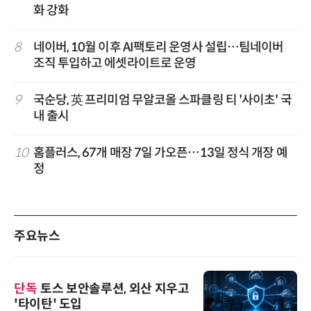
화 강화
8
네이버, 10월 이후 AI팩토리 운영사 설립…팀네이버
조직 투입하고 에셋라이트로 운영
9
국순당, 英 프리미엄 무알코올 스파클링 티 '사이초' 국
내 출시
10
홈플러스, 67개 매장 7일 가오픈…13일 정식 개장 예
정
주요뉴스
단독
토스 보안솔루션, 외산 지우고
'타이탄' 도입