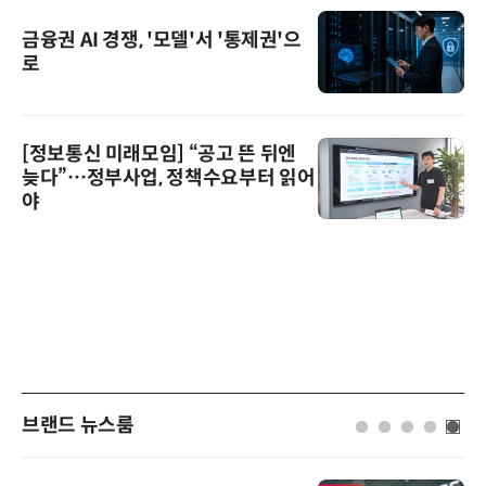
금융권 AI 경쟁, '모델'서 '통제권'으
로
[정보통신 미래모임] “공고 뜬 뒤엔
늦다”…정부사업, 정책수요부터 읽어
야
브랜드 뉴스룸