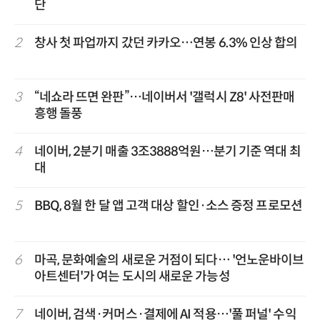
단
2
창사 첫 파업까지 갔던 카카오…연봉 6.3% 인상 합의
3
“네쇼라 뜨면 완판”…네이버서 '갤럭시 Z8' 사전판매
흥행 돌풍
4
네이버, 2분기 매출 3조3888억원…분기 기준 역대 최
대
5
BBQ, 8월 한 달 앱 고객 대상 할인·소스 증정 프로모션
6
마곡, 문화예술의 새로운 거점이 되다… '언노운바이브
아트센터'가 여는 도시의 새로운 가능성
7
네이버, 검색·커머스·결제에 AI 적용…'풀 퍼널' 수익