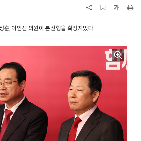
7
폭염 장기화에 전력수요 '역대 최대'
97.1GW 경신 촉각…김성환 기후장
관, 긴급 점검
조정훈, 이인선 의원이 본선행을 확정지었다.
8
한병도 “장동혁, 李대통령 발언 왜
곡…악의적 정치공세”
9
국힘, 李 대통령 '형소법 안 읽어봤
다' 발언 공세…“역대급 망언”
10
李대통령 “자원 총동원해 폭염 피해
최소화…내년도 예산안에도 반영”