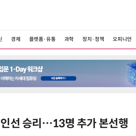
신
경제
플랫폼·유통
과학
정치·정책
오피니언
인선 승리…13명 추가 본선행
6
올여름 열대야 13.7일 '역대 최다'…
폭염일수도 15.7일로 역대 4위