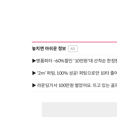
놓치면 아쉬운 정보
AD
▶명품퍼터 ~60%할인 '10만원'대 선착순 한정
▶ '2m' 퍼팅, 100% 성공! 퍼팅으로만 10타 줄
▶ 라운딩가서 100만원 벌었어요. 뜨고 있는 골