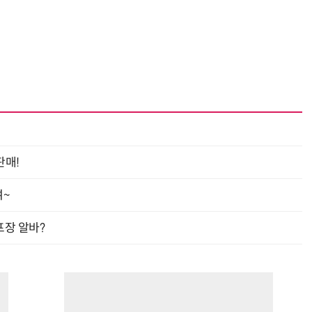
“계속 쫓아왔다”…도망치던 우크라 민간인 공격한 러 자폭 드론
진정한 우정?…친구 구하려다 둘 다 의자 틈에 목이 낀
판매!
여~
프장 알바?