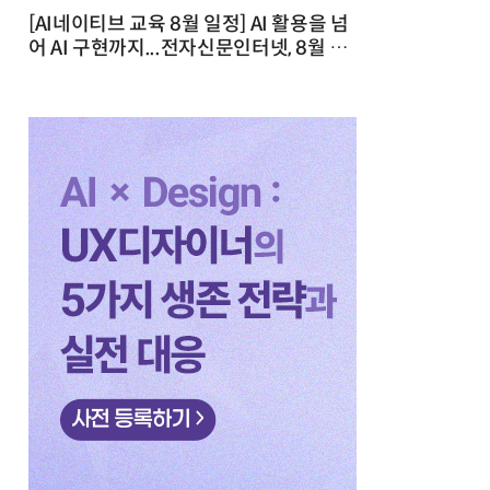
[AI네이티브 교육 8월 일정] AI 활용을 넘
어 AI 구현까지...전자신문인터넷, 8월 실
전 교육·워크숍 개최 발행일 : 2026-07-
23 10:46