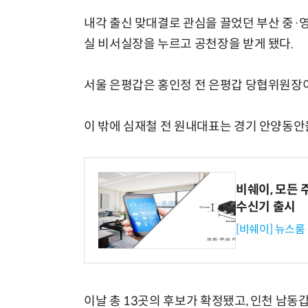
내각 출신 맞대결로 관심을 끌었던 부산 중·
실 비서실장을 누르고 공천장을 받게 됐다.
서울 은평갑은 홍인정 전 은평갑 당협위원장
이 밖에 심재철 전 원내대표는 경기 안양동안을
비쉐이, 모든 
수신기 출시
[비쉐이] 뉴스룸
이날 총 13곳의 후보가 확정됐고, 인천 남동