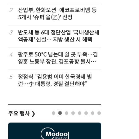
2
산업부, 한화오션·에코프로비엠 등
7
폭염 장기
5개사 '슈퍼 을(乙)' 선정
97.1G
관, 긴급
3
반도체 등 6대 첨단산업 '국내생산세
8
한병도 “
액공제' 신설… 지방 생산 시 혜택
곡…악의
4
활주로 50℃ 넘는데 쉴 곳 부족…김
9
국힘, 李
영훈 노동부 장관, 김포공항 불시점
다' 발언
검
5
정점식 “김용범 이미 한국경제 빌
10
李대통령 
런…李 대통령, 경질 결단해야”
최소화…
주요 행사
❯