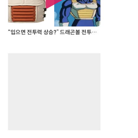
 순간
“입으면 전투력 상승?” 드래곤볼 전투복 닮은 중량조끼