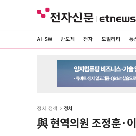
AI·SW
반도체
전자
모빌리티
통
정치·정책
정치
與 현역의원 조정훈·이