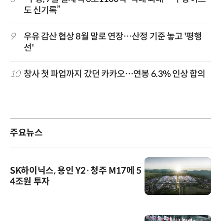
도 신기록”
9
우유 감산 협상 8월 말로 연장…산정 기준 놓고 '평행
선'
10
창사 첫 파업까지 갔던 카카오…연봉 6.3% 인상 합의
주요뉴스
SK하이닉스, 용인 Y2·청주 M17에 5
4조원 투자