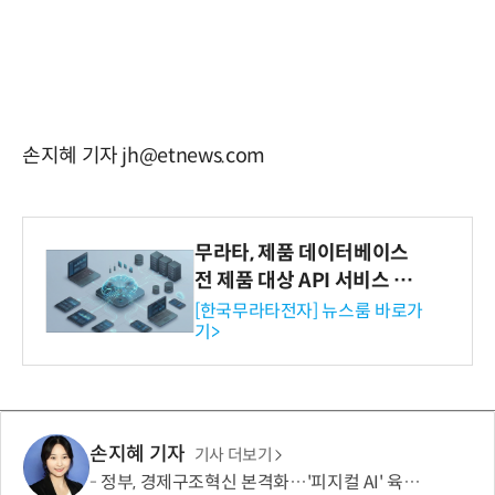
손지혜 기자 jh@etnews.com
무라타, 제품 데이터베이스
전 제품 대상 API 서비스 제
공…73개 제품 카테고리로
[한국무라타전자] 뉴스룸 바로가
기>
확대
손지혜 기자
기사 더보기
정부, 경제구조혁신 본격화…'피지컬 AI' 육성·국가자산 관리체계 개편