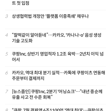
트 첫 입점
3
상생협력법 개정안 '플랫폼 이중족쇄' 채우나
4
“찰떡같이 알아듣네”…카카오, '카나나-o' 음성 생성
기술 고도화
5
쿠팡Inc, 상반기 영업적자 1.2조 육박…2년치 이익 넘
어서
6
카카오, 역대 최대 분기 실적…카톡에 쿠팡이츠 연동해
주문부터 결제까지
7
[뉴스줌인] 쿠팡Inc, 2분기 '어닝쇼크'…“내년 중순께
유출 사고 전 수준 회복”
8
“쿠팡, 7월 결제액 6조1100억 '역대 최대'…쿠팡이츠