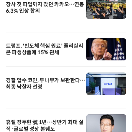
창사 첫 파업까지 갔던 카카오…연봉
6.3% 인상 합의
트럼프, '반도체 핵심 원료' 폴리실리
콘 파생상품에 15% 관세
경찰 압수 코인, 두나무가 보관한다…
최종 낙찰자 선정
휴젤 장두현 號 1년…상반기 최대 실
적·글로벌 성장 본궤도