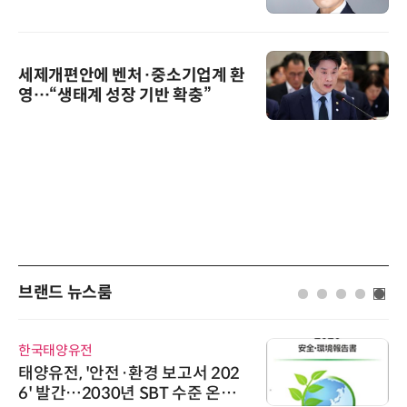
세제개편안에 벤처·중소기업계 환
영…“생태계 성장 기반 확충”
브랜드 뉴스룸
한국태양유전
태양유전, '안전·환경 보고서 202
6' 발간…2030년 SBT 수준 온실