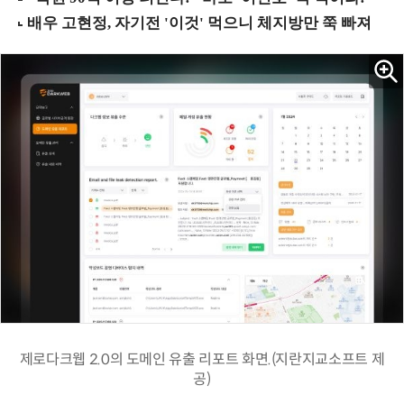
제로다크웹 2.0의 도메인 유출 리포트 화면.(지란지교소프트 제
공)