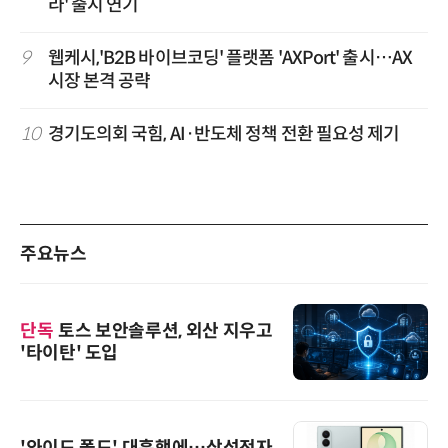
라' 출시 연기
9
웹케시,'B2B 바이브코딩' 플랫폼 'AXPort' 출시…AX
시장 본격 공략
10
경기도의회 국힘, AI·반도체 정책 전환 필요성 제기
주요뉴스
단독
토스 보안솔루션, 외산 지우고
'타이탄' 도입
'와이드 폴드' 대흥행에…삼성전자,