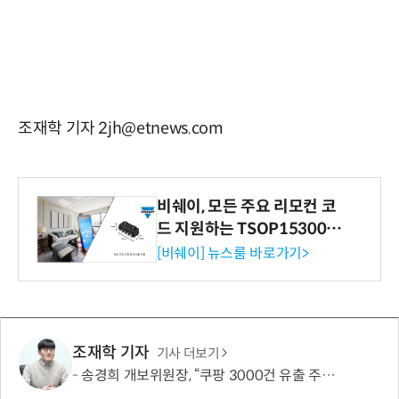
조재학 기자 2jh@etnews.com
비쉐이, 모든 주요 리모컨 코
드 지원하는 TSOP15300 시
리즈 IR 수신기 출시
[비쉐이] 뉴스룸 바로가기>
조재학 기자
기사 더보기
송경희 개보위원장, “쿠팡 3000건 유출 주장 사실과 달라…엄정 처분할 것”