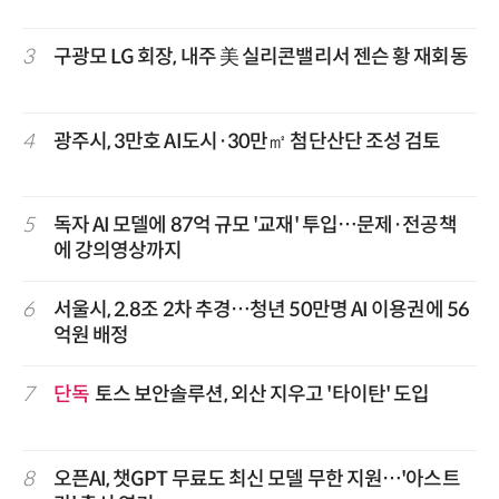
3
구광모 LG 회장, 내주 美 실리콘밸리서 젠슨 황 재회동
4
광주시, 3만호 AI도시·30만㎡ 첨단산단 조성 검토
5
독자 AI 모델에 87억 규모 '교재' 투입…문제·전공책
에 강의영상까지
6
서울시, 2.8조 2차 추경…청년 50만명 AI 이용권에 56
억원 배정
7
단독
토스 보안솔루션, 외산 지우고 '타이탄' 도입
8
오픈AI, 챗GPT 무료도 최신 모델 무한 지원…'아스트