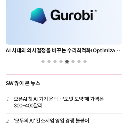
AI 시대의 의사결정을 바꾸는 수리최적화(Optimization): 실제 산업 적용 사례와 활용 전략
AI 
SW 많이 본 뉴스
1
오픈AI 첫 AI 기기 윤곽…'도넛 모양'에 가격은
300~400달러
2
'모두의 AI' 컨소시엄 영입 경쟁 불붙어