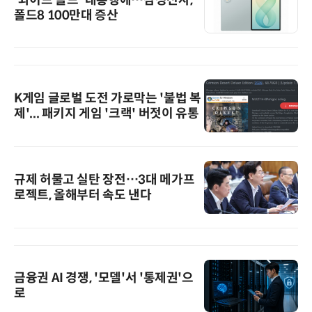
폴드8 100만대 증산
K게임 글로벌 도전 가로막는 '불법 복
제'... 패키지 게임 '크랙' 버젓이 유통
규제 허물고 실탄 장전…3대 메가프
로젝트, 올해부터 속도 낸다
금융권 AI 경쟁, '모델'서 '통제권'으
로