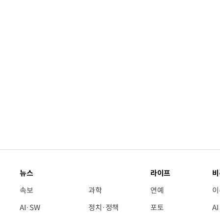
“입으면 전투력 상승?” 드래곤볼 전투복 닮은 중
뉴스
라이프
비
속보
과학
연예
이
AI·SW
정치·정책
포토
A