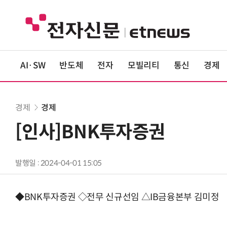
AI·SW
반도체
전자
모빌리티
통신
경제
경제
경제
[인사]BNK투자증권
발행일 : 2024-04-01 15:05
◆BNK투자증권 ◇전무 신규선임 △IB금융본부 김미정