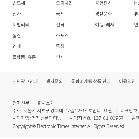
반도체
오피니언
공연전시
H
전자
국제
생활문화
뷰
모빌리티
전국
여행·레저
인
통신
스포츠
경제
특집
플랫폼·유통
연재
지면광고안내
행사문의
통합마케팅 상품 안내
이용약관
전자신문
회사소개
주소 : 서울시 서초구 양재대로2길 22-16 호반파크1관
대표번호 : 
사업자명 : 전자신문인터넷
사업자번호 : 107-81-80959
발행
Copyright © Electronic Times Internet. All Rights Reserved.