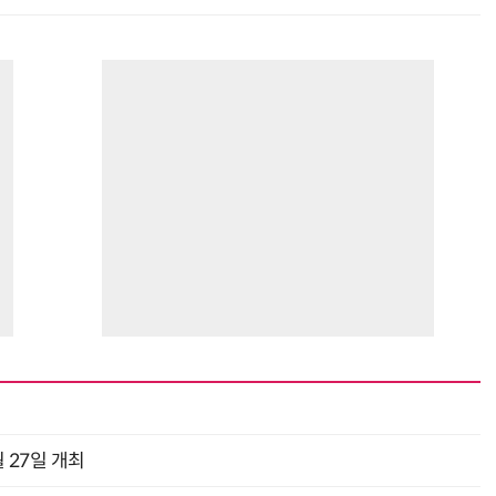
거미줄 쏘고 자동 회수까지…현실판 스파이더맨 웹 슈터
70년 만에 돌아온 시베리아호랑이…카자흐스탄 야생에 풀렸다
 27일 개최