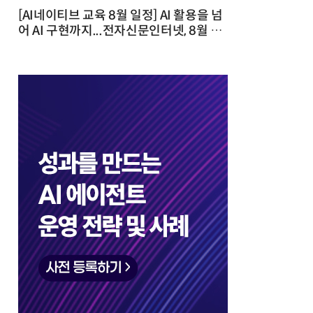
[AI네이티브 교육 8월 일정] AI 활용을 넘
어 AI 구현까지...전자신문인터넷, 8월 실
전 교육·워크숍 개최 발행일 : 2026-07-
23 10:46