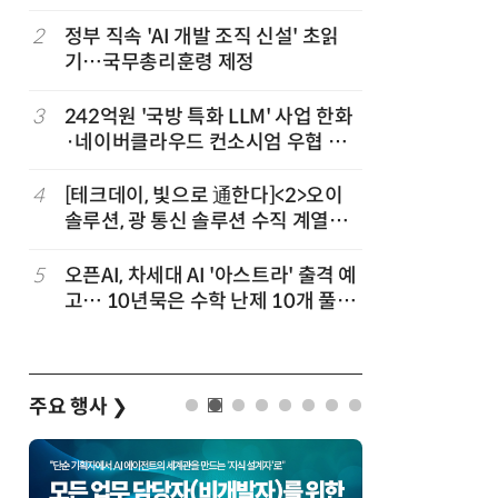
3
2
정부 직속 'AI 개발 조직 신설' 초읽
7
韓 AI리
기…국무총리훈령 제정
강 동력 
차
3
242억원 '국방 특화 LLM' 사업 한화
8
소프트피브
발
·네이버클라우드 컨소시엄 우협 선
원 구형 
정
과제 공식
4
[테크데이, 빛으로 通한다]<2>오이
9
국산 CS
솔루션, 광 통신 솔루션 수직 계열
다…5개사
화…'실리콘 포토닉스·CPO 집중 공
략'
5
오픈AI, 차세대 AI '아스트라' 출격 예
10
앤트로픽·
고… 10년묵은 수학 난제 10개 풀었
가 통제 
다
주요 행사
❯