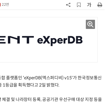
22면
7
韓 AI리더십 공백 장기화… 글로벌 
강 동력 꺼져간다
8
소프트피브이·성균관대, 실내용 3
원 구형 태양전지 IEC 국제표준 개
과제 공식 승인
9
국산 CSP사 '마켓플레이스' 커졌
다…5개사 등록 솔루션 1439개
10
앤트로픽·오픈AI 이어 메타도…AI
가 통제 벗어나 외부 해킹
플랫폼인 'eXperDB(엑스퍼디비) v15'가 한국정보통신
증 1등급을 획득했다고 2일 밝혔다.
 체결 및 나라장터 등록, 공공기관 우선구매 대상 지정 등을