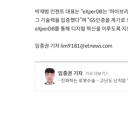
박재범 인젠트 대표는 “eXperDB는 '하이
그 기술력을 입증했다”며 “GS인증을 계기로
eXperDB를 통해 디지털 혁신을 이루도록 지
임중권 기자 lim9181@etnews.com
임중권 기자
기사 더보기
진화하는 로봇수술…고난도 난치암 '