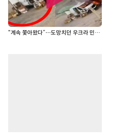
“계속 쫓아왔다”…도망치던 우크라 민간인 공격한 러 자폭 드론