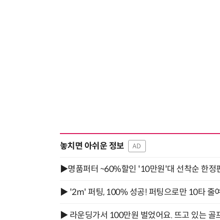
놓치면 아쉬운 정보
AD
▶명품퍼터 ~60%할인 '10만원'대 선착순 한정
▶ '2m' 퍼팅, 100% 성공! 퍼팅으로만 10타 줄
▶ 라운딩가서 100만원 벌었어요. 뜨고 있는 골