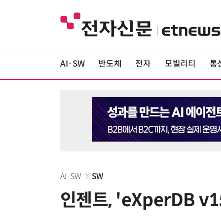
AI·SW
반도체
전자
모빌리티
통
AI·SW
SW
인젠트, 'eXperDB v