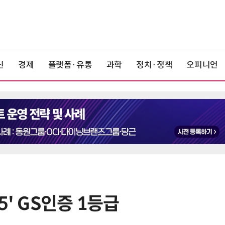
신
경제
플랫폼·유통
과학
정치·정책
오피니언
15' GS인증 1등급
6
美 행정부, AI 모델 '해킹 등 사이버
보안 테스트' 의무화