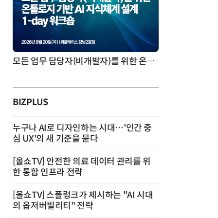
모든 업무 담당자(비개발자)를 위한 온톨로지 기반 AI 지식체계 설계 1-day 워크숍
BIZPLUS
누구나 AI로 디자인하는 시대…'인간 중
심 UX'의 새 기준을 묻다
[올쇼TV] 안전한 의료 데이터 관리를 위
한 통합 인프라 전략
[올쇼TV] 스플렁크가 제시하는 "AI 시대
의 옵저버빌리티" 전략