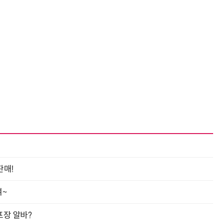
판매!
여~
프장 알바?