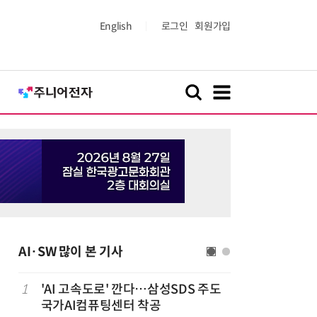
English
로그인
회원가입
AI·SW 많이 본 기사
1
'AI 고속도로' 깐다…삼성SDS 주도
6
美 행정부,
국가AI컴퓨팅센터 착공
보안 테스