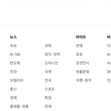
뉴스
라이프
비
속보
과학
연예
이
AI·SW
정치·정책
포토
A
반도체
오피니언
공연전시
H
전자
국제
생활문화
뷰
모빌리티
전국
여행·레저
인
통신
스포츠
경제
특집
플랫폼·유통
연재