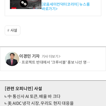
스 개발
[로옴세미컨덕터코리아] 뉴스룸
바로가기>
사설
이경민 기자
기사 더보기
프로젝트 반대에서 '크루서블' 홍보 나선 영풍·MBK, '말바꾸기' 이어 '주주권' 논란
[관련 오피니언]
사설
中 통신사 AI 토큰, 배울 바 크다
美 AIDC 냉각 시장, 우리도 현지 대응을