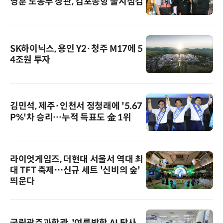
영훈 노동부 장관, 김포공항 불시점검
SK하이닉스, 용인 Y2·청주 M17에 5
4조원 투자
김민석, 제주·인천서 정청래에 '5.67
P%'차 승리…누적 득표도 金 1위
라이엇게임즈, 더현대 서울서 역대 최
대 TFT 축제…신규 세트 '신비의 숲'
띄운다
국립광주과학관, '여름방학 AI 탐사