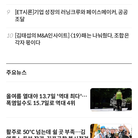
9
[ET시론]기업 성장의 러닝크루와 페이스메이커, 공공
조달
10
[김태섭의 M&A인사이트] 〈19〉패는 나눠줬다, 조합은
각자 몫이다
주요뉴스
올여름 열대야 13.7일 '역대 최다'…
폭염일수도 15.7일로 역대 4위
활주로 50℃ 넘는데 쉴 곳 부족…김