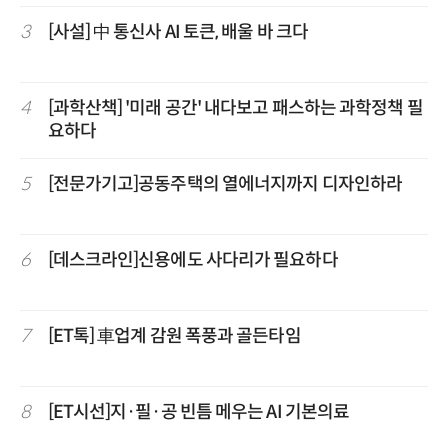
3
[사설] 中 통신사 AI 토큰, 배울 바 크다
4
[과학산책] '미래 공간' 내다보고 패스하는 과학정책 필
요하다
5
[전문가기고]공동주택의 열에너지까지 디자인하라
6
[데스크라인]신용에도 사다리가 필요하다
7
[ET톡] 車업계 감원 폭풍과 골든타임
8
[ET시선]지·필·공 빈틈 메우는 AI 기본의료