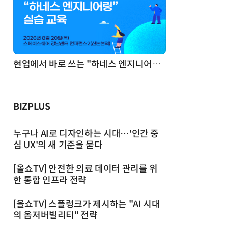
기반 정리·리서치·보고 자동화
현업에서 바로 쓰는 "하네스 엔지니어링" 실습 교육
BIZPLUS
누구나 AI로 디자인하는 시대…'인간 중
심 UX'의 새 기준을 묻다
[올쇼TV] 안전한 의료 데이터 관리를 위
한 통합 인프라 전략
[올쇼TV] 스플렁크가 제시하는 "AI 시대
의 옵저버빌리티" 전략