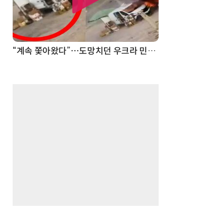
“계속 쫓아왔다”…도망치던 우크라 민간인 공격한 러 자폭 드론