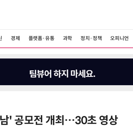
신
경제
플랫폼·유통
과학
정치·정책
오피니언
남' 공모전 개최…30초 영상
6
K위성망 2035년까지 512기 띄운