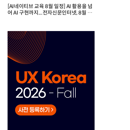
[AI네이티브 교육 8월 일정] AI 활용을 넘
어 AI 구현까지...전자신문인터넷, 8월 실
전 교육·워크숍 개최 발행일 : 2026-07-
23 10:46