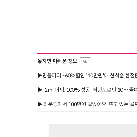
놓치면 아쉬운 정보
AD
▶명품퍼터 ~60%할인 '10만원'대 선착순 한정
▶ '2m' 퍼팅, 100% 성공! 퍼팅으로만 10타 줄
▶ 라운딩가서 100만원 벌었어요. 뜨고 있는 골