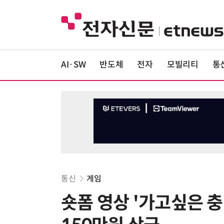
AI·SW
반도체
전자
모빌리티
통
통신
게임
숏폼 영상 '가고싶은 충