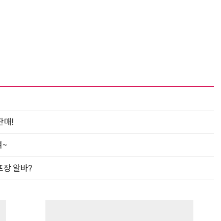
거미줄 쏘고 자동 회수까지…현실판 스파이더맨 웹 슈터
70년 만에 돌아온 시베리아호랑이…카자흐스탄 야생에 풀렸다
판매!
여~
프장 알바?