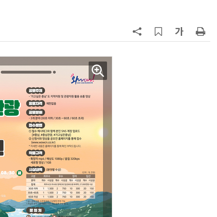
7
뉴스는 그냥 써도 된다?…법원, 방송
뉴스 무단 사용에 첫 제동
8
중고폰 안심 인증 50곳 돌파…고객
불안 줄였지만 '홍보 부족' 과제
9
中 통신사, 'AI 토큰'으로 분기 2兆 
었다…한국도 사업화 시동
10
[ET톡] 방미통위의 빈 의자