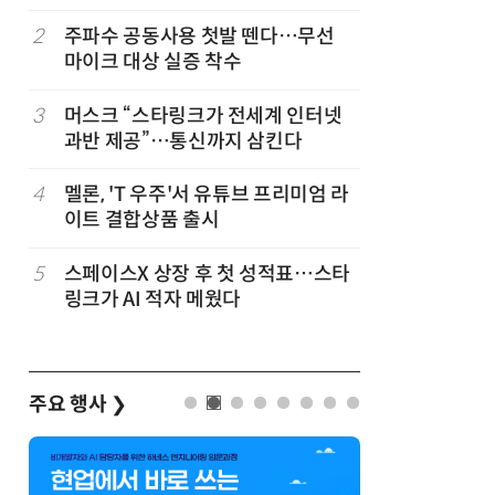
2
주파수 공동사용 첫발 뗀다…무선
7
뉴스는 그
마이크 대상 실증 착수
뉴스 무단
3
머스크 “스타링크가 전세계 인터넷
8
중고폰 안
과반 제공”…통신까지 삼킨다
불안 줄였
벌
4
멜론, 'T 우주'서 유튜브 프리미엄 라
9
中 통신사,
이트 결합상품 출시
었다…한
5
스페이스X 상장 후 첫 성적표…스타
10
[ET톡]
링크가 AI 적자 메웠다
주요 행사
❯