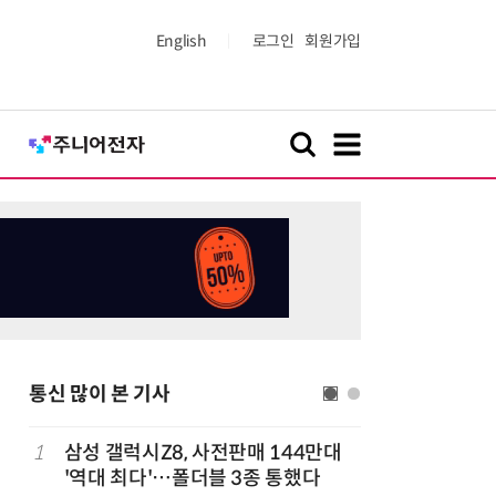
English
로그인
회원가입
통신 많이 본 기사
다
1
삼성 갤럭시Z8, 사전판매 144만대
6
K위성망 
'역대 최다'…폴더블 3종 통했다