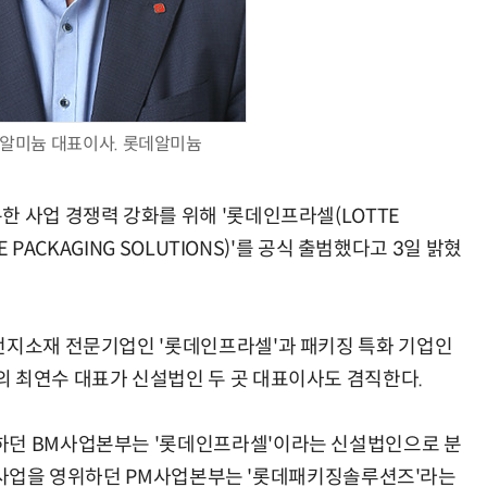
AI Native Enterprise를 지원하는 AI Ready Data 플랫폼 활용 전략
AI 시대의 옵저버빌리티: GPU·LLM 모니터링부터 AI 기반 장애 대응까지
알미늄 대표이사. 롯데알미늄
한 사업 경쟁력 강화를 위해 '롯데인프라셀(LOTTE
 PACKAGING SOLUTIONS)'를 공식 출범했다고 3일 밝혔
전지소재 전문기업인 '롯데인프라셀'과 패키징 특화 기업인
 최연수 대표가 신설법인 두 곳 대표이사도 겸직한다.
하던 BM사업본부는 '롯데인프라셀'이라는 신설법인으로 분
ET병 사업을 영위하던 PM사업본부는 '롯데패키징솔루션즈'라는