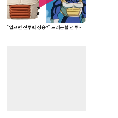
“입으면 전투력 상승?” 드래곤볼 전투복 닮은 중량조끼