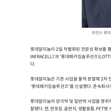
최연수 롯데
롯데알미늄이 2일 차별화된 전문성 확보를 통
INFRACELL)'과 '롯데패키징솔루션즈(LOTTE
다.
롯데알미늄은 기존 사업을 물적 분할해 2차 
'롯데패키징솔루션즈'를 신설했다. 존속회사의
롯데알미늄의 양극박 및 일반박 사업을 영위
할됐다. 캔, 연포장, 골판지, 생활용품, P