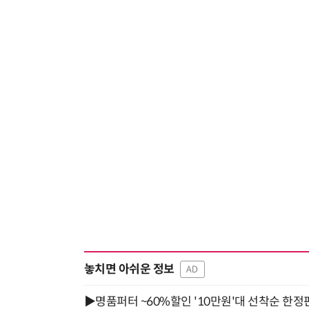
놓치면 아쉬운 정보
AD
▶명품퍼터 ~60%할인 '10만원'대 선착순 한정