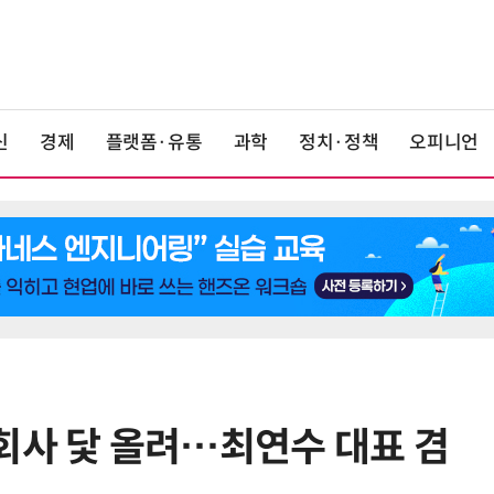
신
경제
플랫폼·유통
과학
정치·정책
오피니언
회사 닻 올려…최연수 대표 겸
6
AMD, 데이터센터 매출 2배 급증…2
분기 사상 최대 매출