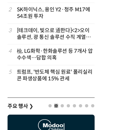
2
SK하이닉스, 용인 Y2·청주 M17에
7
인텔 오하
54조원 투자
속…외부 
3
[테크데이, 빛으로 通한다]<2>오이
8
삼성전자 
솔루션, 광 통신 솔루션 수직 계열
·PIM',
화…'실리콘 포토닉스·CPO 집중 공
략'
4
檢, LG화학·한화솔루션 등 7개사 압
9
K배터리 
수수색…담합 의혹
고 소재는
5
트럼프, '반도체 핵심 원료' 폴리실리
10
[테크 차
콘 파생상품에 15% 관세
넘었다…中
험대
주요 행사
❯