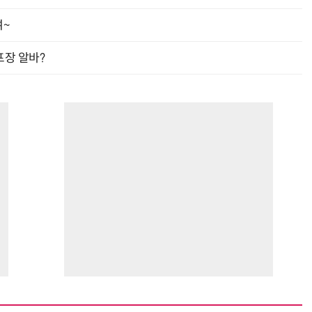
여~
프장 알바?