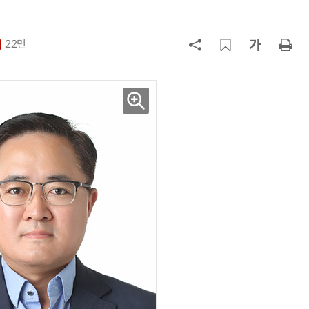
7
인텔 오하이오 팹 '초과근무' 공사 가
속…외부 파트너 유치 포석
22면
8
삼성전자 차세대 메모리 'V낸드
·PIM', FMS 2026 어워드서 2관왕
9
K배터리 밸류체인 '시차'…셀은 웃
고 소재는 아직
10
[테크 차이나] 배터리 교체비가 찻값
넘었다…中 전기차 재활용 체계 시
험대