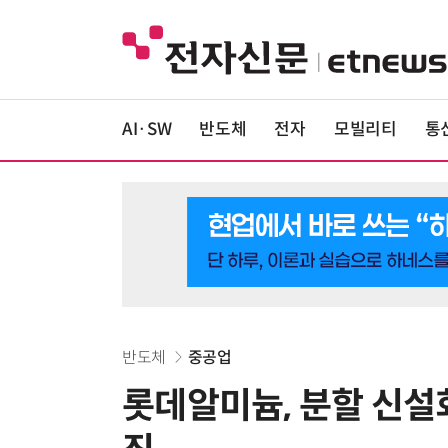
AI·SW
반도체
전자
모빌리티
통
반도체
중공업
롯데알미늄, 분할 신설