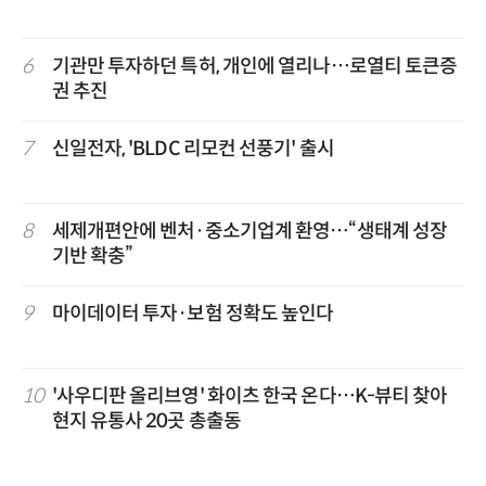
6
기관만 투자하던 특허, 개인에 열리나…로열티 토큰증
권 추진
7
신일전자, 'BLDC 리모컨 선풍기' 출시
8
세제개편안에 벤처·중소기업계 환영…“생태계 성장
기반 확충”
9
마이데이터 투자·보험 정확도 높인다
10
'사우디판 올리브영' 화이츠 한국 온다…K-뷰티 찾아
현지 유통사 20곳 총출동