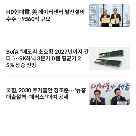
HD현대重, 美 데이터센터 발전설비
수주…9560억 규모
BofA “메모리 초호황 2027년까지 간
다”…SK하닉 3분기 D램 평균가 2
5% 상승 전망
국힘, 2030 주거불안 정조준…'뉴홈
대출절벽·폐버스' 대여 공세