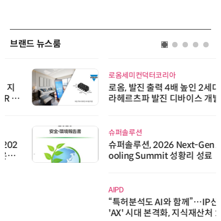
브랜드 뉴스룸
로옴세미컨덕터코리아
로옴, 발진 출력 4배 높인 2세대 테
라헤르츠파 발진 디바이스 개발
슈퍼솔루션
슈퍼솔루션, 2026 Next-Gen AI C
ooling Summit 성황리 성료
AIPD
“특허분석도 AI와 함께”…IP산업
'AX' 시대 본격화, 지식재산처 1호