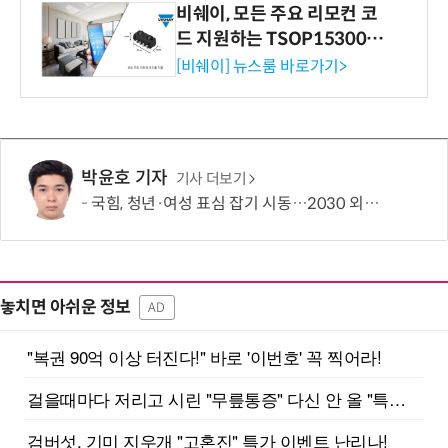
비쉐이, 모든 주요 리모컨 코
드 지원하는 TSOP15300 시
리즈 IR 수신기 출시
[비쉐이] 뉴스룸 바로가기>
박윤호 기자
기사 더보기
국힘, 청년·여성 표심 잡기 시동…2030 외연 확장 본격화
놓치면 아쉬운 정보
AD