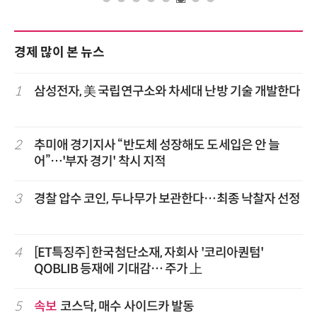
경제 많이 본 뉴스
1
삼성전자, 美 국립연구소와 차세대 난방 기술 개발한다
2
추미애 경기지사 “반도체 성장해도 도세입은 안 늘
어”…'부자 경기' 착시 지적
3
경찰 압수 코인, 두나무가 보관한다…최종 낙찰자 선정
4
[ET특징주] 한국첨단소재, 자회사 '코리아퀀텀'
QOBLIB 등재에 기대감… 주가 上
5
속보
코스닥, 매수 사이드카 발동