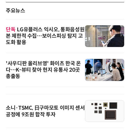
주요뉴스
단독
LG유플러스 익시오, 통화음성원
본 제한적 수집…보이스피싱 탐지 고
도화 활용
'사우디판 올리브영' 화이츠 한국 온
다…K-뷰티 찾아 현지 유통사 20곳
총출동
소니·TSMC, 日구마모토 이미지 센서
공정에 9조원 합작 투자