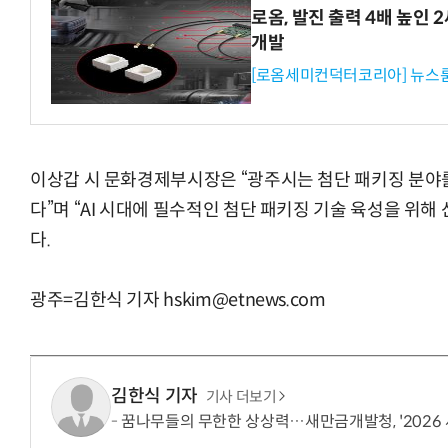
로옴, 발진 출력 4배 높인
개발
[로옴세미컨덕터코리아] 뉴스
“계속 쫓아왔다”…도망치던 우크라 민간
이상갑 시 문화경제부시장은 “광주시는 첨단 패키징 분야
다”며 “AI 시대에 필수적인 첨단 패키징 기술 육성을 위
다.
광주=김한식 기자 hskim@etnews.com
김한식 기자
기사 더보기
꿈나무들의 무한한 상상력…새만금개발청, '2026