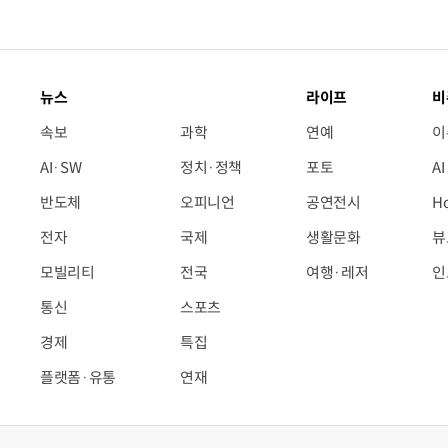
뉴스
라이프
비
속보
과학
연예
이
AI·SW
정치·정책
포토
A
반도체
오피니언
공연전시
H
전자
국제
생활문화
뷰
모빌리티
전국
여행·레저
인
통신
스포츠
경제
특집
플랫폼·유통
연재