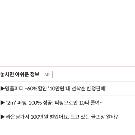
놓치면 아쉬운 정보
AD
▶명품퍼터 ~60%할인 '10만원'대 선착순 한정판매!
▶ '2m' 퍼팅, 100% 성공! 퍼팅으로만 10타 줄여~
▶ 라운딩가서 100만원 벌었어요. 뜨고 있는 골프장 알바?