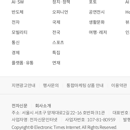
AI·SW
정치·정책
포토
A
반도체
오피니언
공연전시
H
전자
국제
생활문화
뷰
모빌리티
전국
여행·레저
인
통신
스포츠
경제
특집
플랫폼·유통
연재
지면광고안내
행사문의
통합마케팅 상품 안내
이용약관
전자신문
회사소개
주소 : 서울시 서초구 양재대로2길 22-16 호반파크1관
대표번호 : 
사업자명 : 전자신문인터넷
사업자번호 : 107-81-80959
발행
Copyright © Electronic Times Internet. All Rights Reserved.