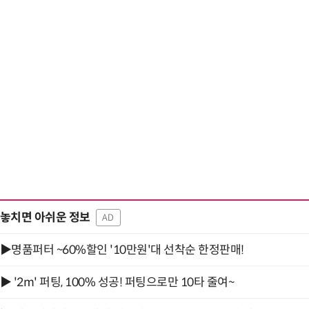
놓치면 아쉬운 정보
AD
▶명품퍼터 ~60%할인 '10만원'대 선착순 한정판매!
▶ '2m' 퍼팅, 100% 성공! 퍼팅으로만 10타 줄여~