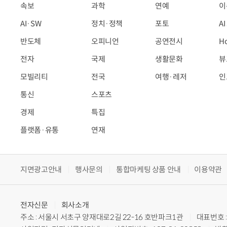
속보
과학
연예
이
AI·SW
정치·정책
포토
A
반도체
오피니언
공연전시
H
전자
국제
생활문화
뷰
모빌리티
전국
여행·레저
인
통신
스포츠
경제
특집
플랫폼·유통
연재
지면광고안내
행사문의
통합마케팅 상품 안내
이용약관
전자신문
회사소개
주소 : 서울시 서초구 양재대로2길 22-16 호반파크1관
대표번호 : 