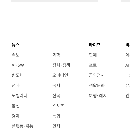
뉴스
라이프
비
속보
과학
연예
이
AI·SW
정치·정책
포토
A
반도체
오피니언
공연전시
H
전자
국제
생활문화
뷰
모빌리티
전국
여행·레저
인
통신
스포츠
경제
특집
플랫폼·유통
연재