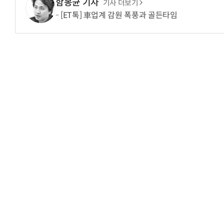
함봉균 기자
기사 더보기
[ET톡] 車업계 감원 폭풍과 골든타임
“입으면 전투력 상승?” 드래곤볼 전투복 닮은 중