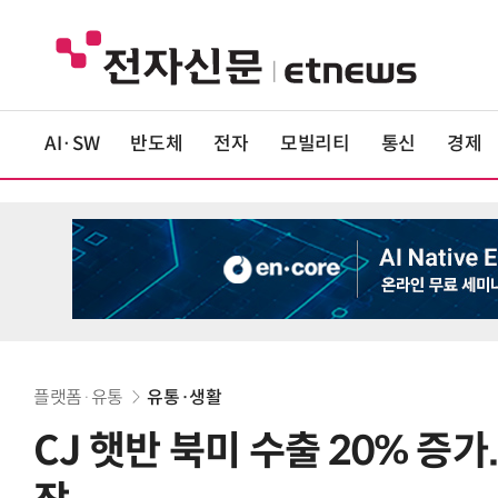
AI·SW
반도체
전자
모빌리티
통신
경제
플랫폼·유통
유통·생활
CJ 햇반 북미 수출 20% 증가.