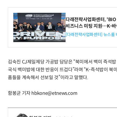
다래전략사업화센터, 'BIO 
비즈니스 미팅 지원…K-바
[다래전략사업화센터] 뉴스룸 
김숙진 CJ제일제당 가공밥 담당은 “북미에서 백미 즉석밥 
국식 백미밥에 대한 반응이 뜨겁다”라며 “K-즉석밥이 북미
품들을 계속해서 선보일 것”이라고 말했다.
함봉균 기자 hbkone@etnews.com