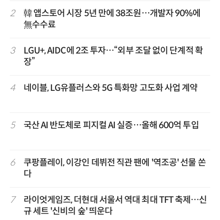
2
韓 앱스토어 시장 5년 만에 38조원…개발자 90%에
無수수료
3
LGU+, AIDC에 2조 투자…“외부 조달 없이 단계적 확
장”
4
네이블, LG유플러스와 5G 특화망 고도화 사업 계약
5
국산 AI 반도체로 피지컬 AI 실증…올해 600억 투입
6
쿠팡플레이, 이강인 데뷔전 직관 팬에 '역조공' 선물 쏜
다
7
라이엇게임즈, 더현대 서울서 역대 최대 TFT 축제…신
규 세트 '신비의 숲' 띄운다