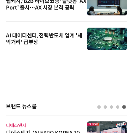
웹케시,'B2B 바이브코딩' 플랫폼 'AX
Port' 출시…AX 시장 본격 공략
AI 데이터센터, 전력반도체 업계 '새
먹거리' 급부상
브랜드 뉴스룸
디에스앤지
디에스앤지, 'AI EXPO KOREA 20