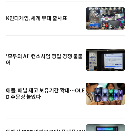
K인디게임, 세계 무대 출사표
'모두의 AI' 컨소시엄 영입 경쟁 불붙
어
애플, 패널 재고 보유기간 확대…OLE
D 주문량 늘었다