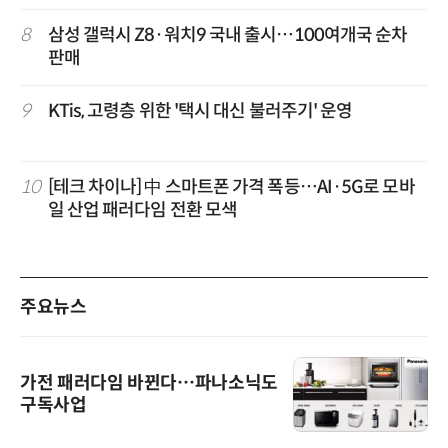
8
삼성 갤럭시 Z8·워치9 국내 출시…100여개국 순차
판매
9
KTis, 고령층 위한 '택시 대신 불러주기' 운영
10
[테크 차이나] 中 스마트폰 가격 폭등…AI·5G로 모바
일 산업 패러다임 전환 모색
주요뉴스
가전 패러다임 바뀐다…파나소닉도
구독사업