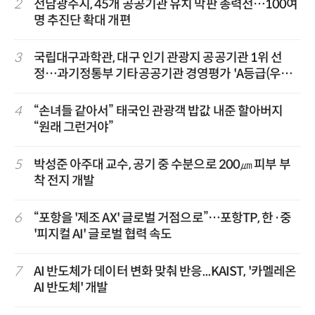
2
전남광주시, 45개 공공기관 유치 막판 총력전…100여
명 추진단 확대 개편
3
국립대구과학관, 대구 인기 관광지 공공기관 1위 선
정…과기정통부 기타공공기관 경영평가 'A등급(우수)'
겹경사
4
“손녀들 같아서” 태국인 관광객 밥값 내준 할아버지
“원래 그런거야”
5
박성준 아주대 교수, 공기 중 수분으로 200㎛ 피부 부
착 전지 개발
6
“포항을 '제조 AX' 글로벌 거점으로”…포항TP, 한·중
'피지컬 AI' 글로벌 협력 속도
7
AI 반도체가 데이터 변화 맞춰 반응...KAIST, '카멜레온
AI 반도체' 개발