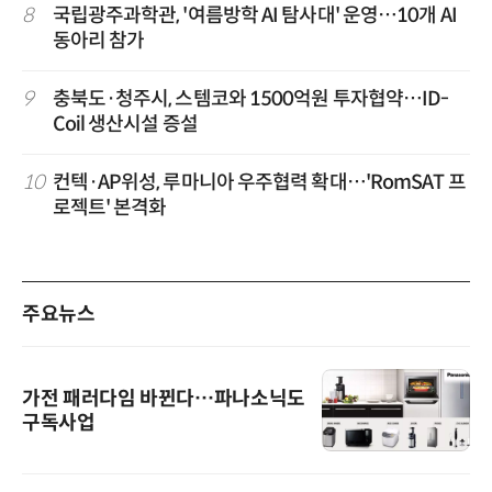
8
국립광주과학관, '여름방학 AI 탐사대' 운영…10개 AI
동아리 참가
9
충북도·청주시, 스템코와 1500억원 투자협약…ID-
Coil 생산시설 증설
10
컨텍·AP위성, 루마니아 우주협력 확대…'RomSAT 프
로젝트' 본격화
주요뉴스
가전 패러다임 바뀐다…파나소닉도
구독사업