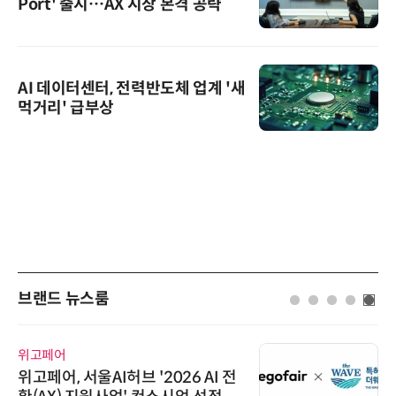
Port' 출시…AX 시장 본격 공략
AI 데이터센터, 전력반도체 업계 '새
먹거리' 급부상
브랜드 뉴스룸
위고페어
위고페어, 서울AI허브 '2026 AI 전