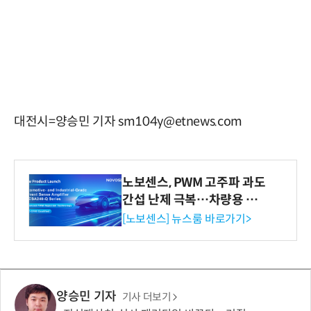
대전시=양승민 기자 sm104y@etnews.com
노보센스, PWM 고주파 과도
간섭 난제 극복…차량용 전
류 감지 증폭기
[노보센스] 뉴스룸 바로가기>
양승민 기자
기사 더보기