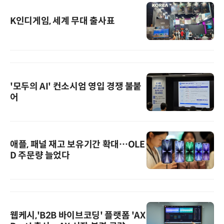
K인디게임, 세계 무대 출사표
'모두의 AI' 컨소시엄 영입 경쟁 불붙
어
애플, 패널 재고 보유기간 확대…OLE
D 주문량 늘었다
웹케시,'B2B 바이브코딩' 플랫폼 'AX