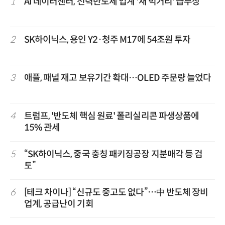
1
AI 데이터센터, 전력반도체 업계 '새 먹거리' 급부상
2
SK하이닉스, 용인 Y2·청주 M17에 54조원 투자
3
애플, 패널 재고 보유기간 확대…OLED 주문량 늘었다
4
트럼프, '반도체 핵심 원료' 폴리실리콘 파생상품에
15% 관세
5
“SK하이닉스, 중국 충칭 패키징공장 지분매각 등 검
토”
6
[테크 차이나] “신규도 중고도 없다”…中 반도체 장비
업계, 공급난이 기회