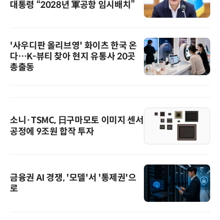
대통령 “2028년 軍공항 임시배치”
'사우디판 올리브영' 화이츠 한국 온
다…K-뷰티 찾아 현지 유통사 20곳
총출동
소니·TSMC, 日구마모토 이미지 센서
공정에 9조원 합작 투자
금융권 AI 경쟁, '모델'서 '통제권'으
로