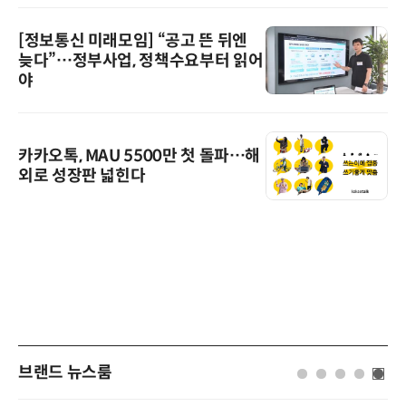
[정보통신 미래모임] “공고 뜬 뒤엔
늦다”…정부사업, 정책수요부터 읽어
야
카카오톡, MAU 5500만 첫 돌파…해
외로 성장판 넓힌다
브랜드 뉴스룸