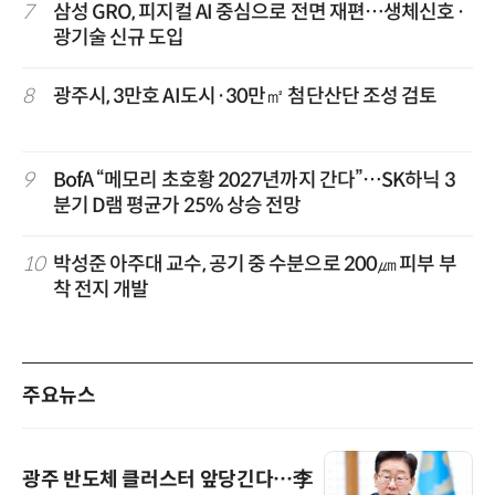
7
삼성 GRO, 피지컬 AI 중심으로 전면 재편…생체신호·
광기술 신규 도입
8
광주시, 3만호 AI도시·30만㎡ 첨단산단 조성 검토
9
BofA “메모리 초호황 2027년까지 간다”…SK하닉 3
분기 D램 평균가 25% 상승 전망
10
박성준 아주대 교수, 공기 중 수분으로 200㎛ 피부 부
착 전지 개발
주요뉴스
광주 반도체 클러스터 앞당긴다…李