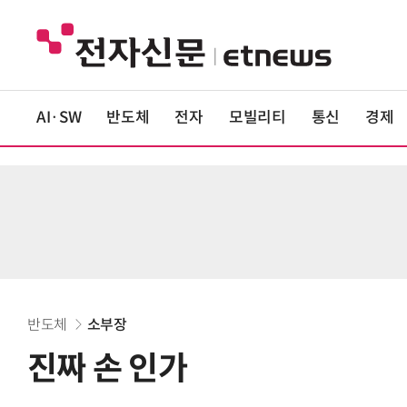
AI·SW
반도체
전자
모빌리티
통신
경제
반도체
소부장
진짜 손 인가