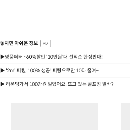
놓치면 아쉬운 정보
AD
▶명품퍼터 ~60%할인 '10만원'대 선착순 한정판매!
▶ '2m' 퍼팅, 100% 성공! 퍼팅으로만 10타 줄여~
▶ 라운딩가서 100만원 벌었어요. 뜨고 있는 골프장 알바?