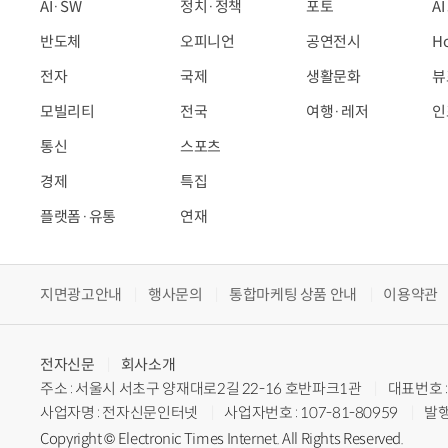
AI·SW
정치·정책
포토
A
반도체
오피니언
공연전시
H
전자
국제
생활문화
뷰
모빌리티
전국
여행·레저
인
통신
스포츠
경제
특집
플랫폼·유통
연재
지면광고안내
행사문의
통합마케팅 상품 안내
이용약관
전자신문
회사소개
주소 : 서울시 서초구 양재대로2길 22-16 호반파크1관
대표번호 : 
사업자명 : 전자신문인터넷
사업자번호 : 107-81-80959
발행
Copyright © Electronic Times Internet. All Rights Reserved.