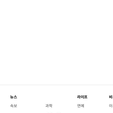
뉴스
라이프
비
속보
과학
연예
이