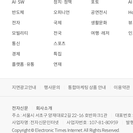
AI·SW
정치·정책
포토
A
반도체
오피니언
공연전시
H
전자
국제
생활문화
뷰
모빌리티
전국
여행·레저
인
통신
스포츠
경제
특집
플랫폼·유통
연재
지면광고안내
행사문의
통합마케팅 상품 안내
이용약관
전자신문
회사소개
주소 : 서울시 서초구 양재대로2길 22-16 호반파크1관
대표번호 : 
사업자명 : 전자신문인터넷
사업자번호 : 107-81-80959
발행
Copyright © Electronic Times Internet. All Rights Reserved.