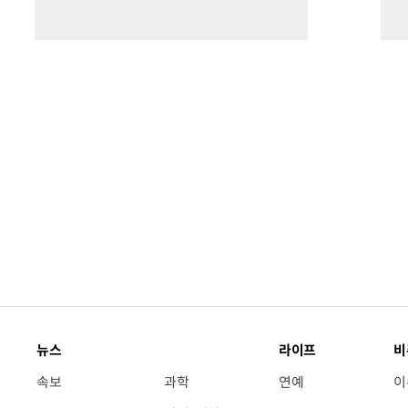
뉴스
라이프
비
속보
과학
연예
이