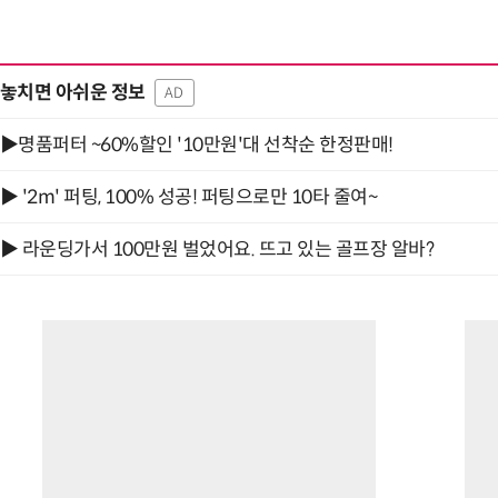
놓치면 아쉬운 정보
AD
“계속 쫓아왔다”…도망치던 우크라 민간
▶명품퍼터 ~60%할인 '10만원'대 선착순 한정판매!
▶ '2m' 퍼팅, 100% 성공! 퍼팅으로만 10타 줄여~
▶ 라운딩가서 100만원 벌었어요. 뜨고 있는 골프장 알바?