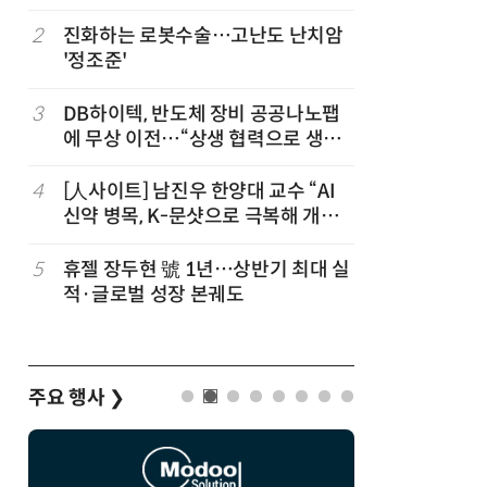
칩' 구현
2
진화하는 로봇수술…고난도 난치암
7
[K-과학
'정조준'
·바이오 
“내년 2
3
DB하이텍, 반도체 장비 공공나노팹
8
[르포]아
에 무상 이전…“상생 협력으로 생태
경 다루며
계 고도화”
제공 '주
4
[人사이트] 남진우 한양대 교수 “AI
9
다누리, 
신약 병목, K-문샷으로 극복해 개발
후 포착
속도 10배 향상”
5
휴젤 장두현 號 1년…상반기 최대 실
10
박성준 아
적·글로벌 성장 본궤도
로 200
주요 행사
❯