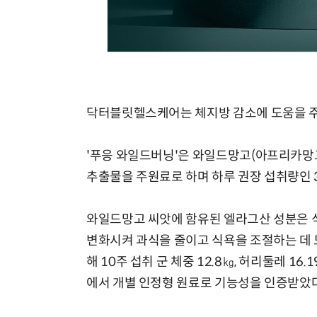
닥터블릿헬스케어는 체지방 감소에 도움을 주는
'푸응 와일드버닝'은 와일드망고(아프리카망고
추출물을 주원료로 하며 하루 권장 섭취량인 
와일드망고 씨앗에 함유된 엘라그산 성분은 
변화시켜 과식을 줄이고 식욕을 조절하는 데 
해 10주 섭취 군 체중 12.8㎏, 허리둘레 
에서 개별 인정형 원료로 기능성을 인증받았다