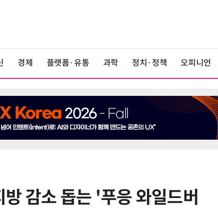
신
경제
플랫폼·유통
과학
정치·정책
오피니언
방 감소 돕는 '푸응 와일드버
6
KIST, 기존 반도체 공정으로 전기·
빛 신호 한 번에 읽는 '광반도체 BCI