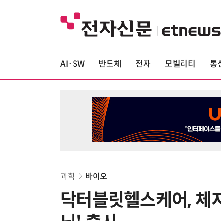
AI·SW
반도체
전자
모빌리티
통
과학
바이오
닥터블릿헬스케어, 체지