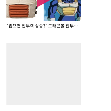
 순간
“입으면 전투력 상승?” 드래곤볼 전투복 닮은 중량조끼