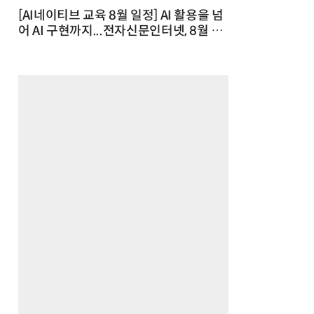
[AI네이티브 교육 8월 일정] AI 활용을 넘
어 AI 구현까지...전자신문인터넷, 8월 실
전 교육·워크숍 개최 발행일 : 2026-07-
23 10:46