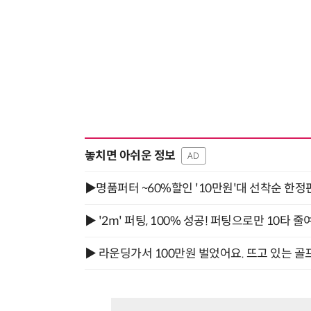
놓치면 아쉬운 정보
AD
▶명품퍼터 ~60%할인 '10만원'대 선착순 한정
▶ '2m' 퍼팅, 100% 성공! 퍼팅으로만 10타 줄
▶ 라운딩가서 100만원 벌었어요. 뜨고 있는 골