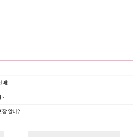
“계속 쫓아왔다”…도망치던 우크라 민간인 공격한 러 자폭 드론
진정한 우정?…친구 구하려다 둘 다 의자 틈에 목이 낀
판매!
여~
프장 알바?