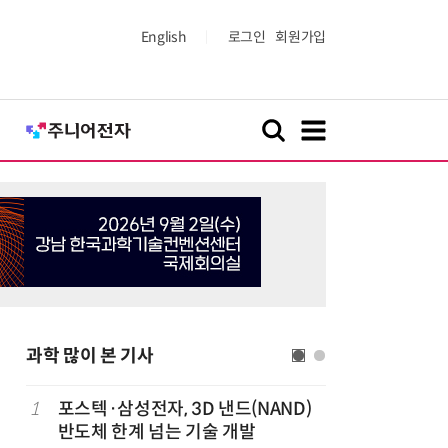
English
로그인
회원가입
과학 많이 본 기사
1
포스텍·삼성전자, 3D 낸드(NAND)
6
KIST,
반도체 한계 넘는 기술 개발
빛 신호 한