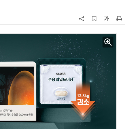
칩' 구현
7
[K-과학인재 고등학생 캠프] 반도체
·바이오 실험에 더위도 잊었다…
“내년 2기로 이어집니다”
8
[르포]아이들이 직접 첨단 전자현미
경 다루며 과학원리 체득...과학체험
제공 '주니어닥터' 현장
9
다누리, 스페이스X 팰컨9 달 충돌 전
후 포착
10
박성준 아주대 교수, 공기 중 수분으
로 200㎛ 피부 부착 전지 개발