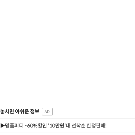
거미줄 쏘고 자동
놓치면 아쉬운 정보
AD
▶명품퍼터 ~60%할인 '10만원'대 선착순 한정판매!