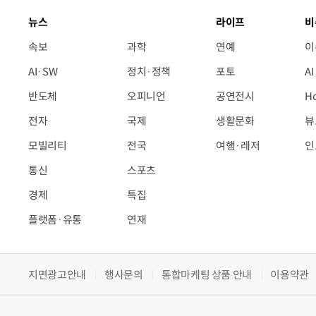
뉴스
라이프
비
속보
과학
연예
이
AI·SW
정치·정책
포토
A
반도체
오피니언
공연전시
H
전자
국제
생활문화
뷰
모빌리티
전국
여행·레저
인
통신
스포츠
경제
특집
플랫폼·유통
연재
지면광고안내
행사문의
통합마케팅 상품 안내
이용약관