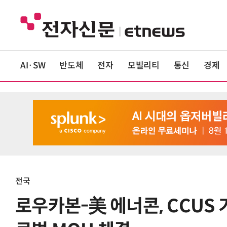
AI·SW
반도체
전자
모빌리티
통신
경제
전국
로우카본-美 에너콘, CCUS