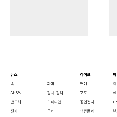
뉴스
라이프
비
속보
과학
연예
이
AI·SW
정치·정책
포토
A
반도체
오피니언
공연전시
H
전자
국제
생활문화
뷰