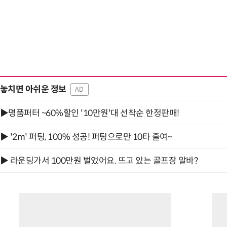
놓치면 아쉬운 정보
AD
▶명품퍼터 ~60%할인 '10만원'대 선착순 한정판매!
▶ '2m' 퍼팅, 100% 성공! 퍼팅으로만 10타 줄여~
▶ 라운딩가서 100만원 벌었어요. 뜨고 있는 골프장 알바?