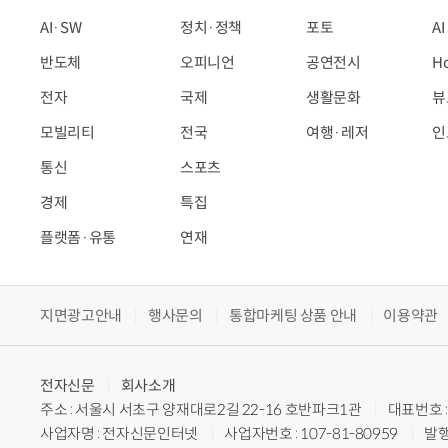
AI·SW
정치·정책
포토
A
반도체
오피니언
공연전시
H
전자
국제
생활문화
뷰
모빌리티
전국
여행·레저
인
통신
스포츠
경제
특집
플랫폼·유통
연재
지면광고안내
행사문의
통합마케팅 상품 안내
이용약관
전자신문
회사소개
주소 : 서울시 서초구 양재대로2길 22-16 호반파크1관
대표번호 : 
사업자명 : 전자신문인터넷
사업자번호 : 107-81-80959
발행