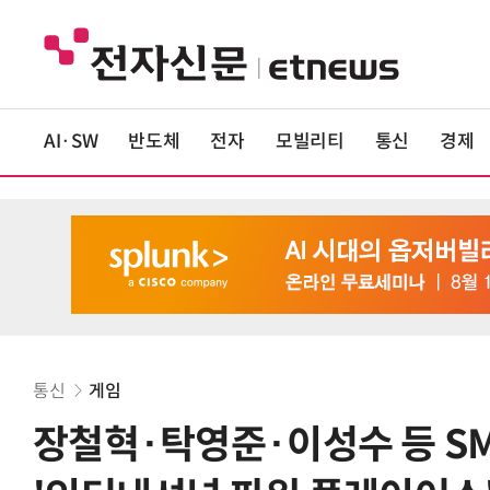
AI·SW
반도체
전자
모빌리티
통신
경제
통신
게임
장철혁·탁영준·이성수 등 SM