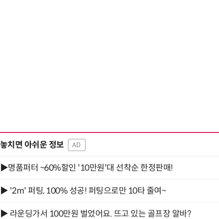
“계속 쫓아왔다”…도망치던 우크라 민간
놓치면 아쉬운 정보
AD
▶명품퍼터 ~60%할인 '10만원'대 선착순 한정판매!
▶ '2m' 퍼팅, 100% 성공! 퍼팅으로만 10타 줄여~
▶ 라운딩가서 100만원 벌었어요. 뜨고 있는 골프장 알바?