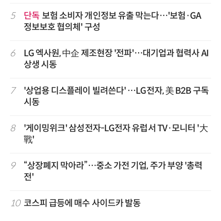
5
단독
보험 소비자 개인정보 유출 막는다…'보험·GA
정보보호 협의체' 구성
6
LG 엑사원, 中企 제조현장 '전파'…대기업과 협력사 AI
상생 시동
7
'상업용 디스플레이 빌려쓴다' …LG전자, 美 B2B 구독
시동
8
'게이밍위크' 삼성전자-LG전자 유럽서 TV·모니터 '大
戰'
9
“상장폐지 막아라”…중소 가전 기업, 주가 부양 '총력
전'
10
코스피 급등에 매수 사이드카 발동