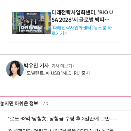
다래전략사업화센터, 'BIO U
SA 2026'서 글로벌 빅파마
와의 비즈니스 미팅 지원…K
[다래전략사업화센터] 뉴스룸 바
로가기>
-바이오 해외 진출 교두보 확
보
박유민 기자
기사 더보기
모빌린트, AI USB 'MLD-R1' 출시
놓치면 아쉬운 정보
AD