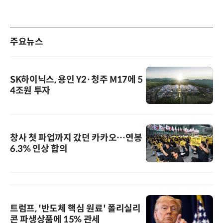
주요뉴스
SK하이닉스, 용인 Y2·청주 M17에 5
4조원 투자
창사 첫 파업까지 갔던 카카오…연봉
6.3% 인상 합의
트럼프, '반도체 핵심 원료' 폴리실리
콘 파생상품에 15% 관세