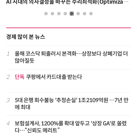
AI 시대의 의사결정을 바꾸는 수리최적화(Optimization): 실제 산업 적용 사례와 활용 전략
경제 많이 본 뉴스
1
올해 코스닥 퇴출러시 본격화…상장보다 상폐기업 더
많아질듯
2
단독
쿠팡에서 카드대출 받는다
3
5대 은행 회수불능 '추정손실' 1조2109억원 …7년 만
에 최대
4
보험설계사, 1200%룰 확대 앞두고 '상장 GA'로 쏠렸
다…“신뢰도 메리트”