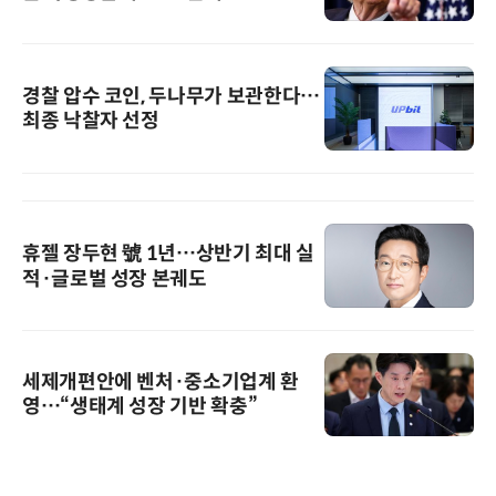
경찰 압수 코인, 두나무가 보관한다…
최종 낙찰자 선정
휴젤 장두현 號 1년…상반기 최대 실
적·글로벌 성장 본궤도
세제개편안에 벤처·중소기업계 환
영…“생태계 성장 기반 확충”